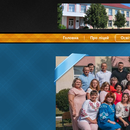
Головна
Про ліцей
Осві