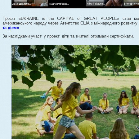
Проєкт «UKRAINE is the CAPITAL of GREAT PEOPLE» став мож
американського народу через Агентство США з міжнародного розвитку
та діємо
.
За наслідками участі у проекті діти та вчителі отримали сертифікати.