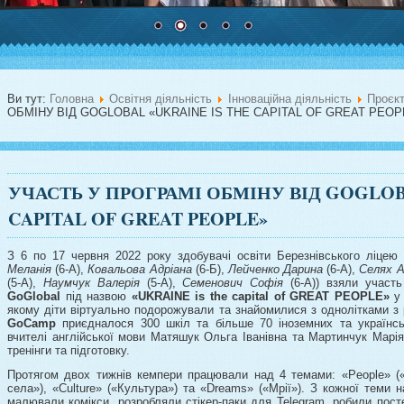
Ви тут:
Головна
Освітня діяльність
Інноваційна діяльність
Проєк
ОБМІНУ ВІД GOGLOBAL «UKRAINE IS THE CAPITAL OF GREAT PEOP
УЧАСТЬ У ПРОГРАМІ ОБМІНУ ВІД GOGLOB
CAPITAL OF GREAT PEOPLE»
З 6 по 17 червня 2022 року здобувачі освіти Березнівського ліце
Меланія
(6-А),
Ковальова Адріана
(6-Б),
Лейченко Дарина
(6-А),
Селях А
(5-А),
Наумчук Валерія
(5-А),
Семенович Софія
(6-А)) взяли участь
GoGlobal
під назвою
«UKRAINE is the capital of GREAT PEOPLE»
у
якому діти віртуально подорожували та знайомилися з однолітками з р
GoCamp
приєдналося 300 шкіл та більше 70 іноземних та українсь
вчителі англійської мови Матяшук Ольга Іванівна та Мартинчук Марія 
тренінги та підготовку.
Протягом двох тижнів кемпери працювали над 4 темами: «People» («
села»), «Culture» («Культура») та «Dreams» («Мрії»). З кожної теми н
малювали комікси, розробляли стікер-паки для Telegram, робили пост