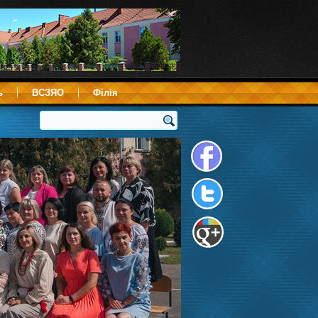
ь
ВСЗЯО
Філія