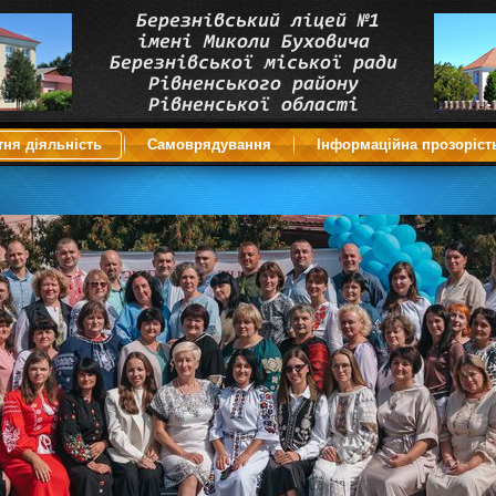
тня діяльність
Самоврядування
Інформаційна прозоріст