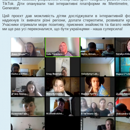
TikTok. Діти опанували такі інтерактивні платформи як Mentimetre,
Generator.
Цей проєкт дав можливість дітям досліджувати в інтерактивній фор
надихнув їх вивчати різні регіони, долати стереотипи, розвивати к
Учасники отримали море позитиву, приємних знайомств та багато нейм
ми ще раз усі переконалися, що бути українцями - наша суперсила!