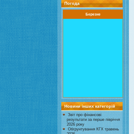
Погода
Березне
Новини інших категорій
Звіт про фінансові
результати за перше півріччя
2026 року
Обгрунтування КГХ травень
2026