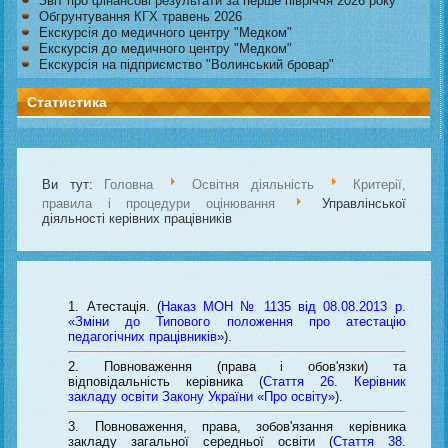
Звіт про фінансові результати за перше півріччя 2026 року
Обгрунтування КГХ травень 2026
Екскурсія до медичного центру "Медком"
Екскурсія до медичного центру "Медком"
Екскурсія на підприємство "Волинський бровар"
Статистика
Ви тут:
Головна
Освітня діяльність
Критерії,
правила і процедури оцінювання
Управлінської
діяльності керівних працівників
Атестація. (
Наказ МОН № 1135 від 08.08.2013 р.
«Зміни до Типового положення про атестацію
педагогічних працівників»
).
Повноваження (права і обов'язки) та
відповідальність керівника (
Стаття 26. Керівник
закладу освіти Закону України «Про освіту»
).
Повноваження, права, зобов'язання керівника
закладу загальної середньої освіти (
Стаття 38.