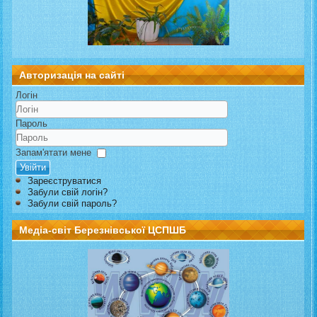
Авторизація на сайті
Логін
Пароль
Запам'ятати мене
Увійти
Зареєструватися
Забули свій логін?
Забули свій пароль?
Медіа-світ Березнівської ЦСПШБ