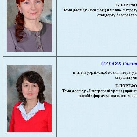
Е-ПОРТФО
Тема досвіду «Реалізація мовно-літерат
стандарту базової сер
СУХЛЯК Галина 
вчитель української мови і літератури
старший учи
Е-ПОРТФО
Тема досвіду «Інтегровані уроки українсь
засобів формування життєво ко