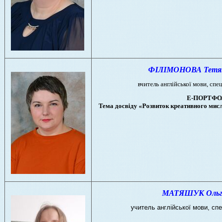
ФІЛІМОНОВА Тетян
вчитель англійської мови,
спец
Е-ПОРТФО
Тема досвіду «Розвиток креативного мисл
МАТЯШУК Ольга 
учитель англійської мови, спе