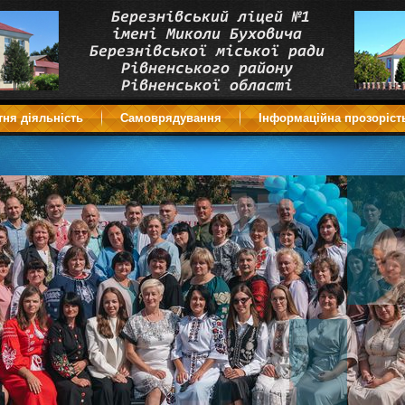
тня діяльність
Самоврядування
Інформаційна прозоріст