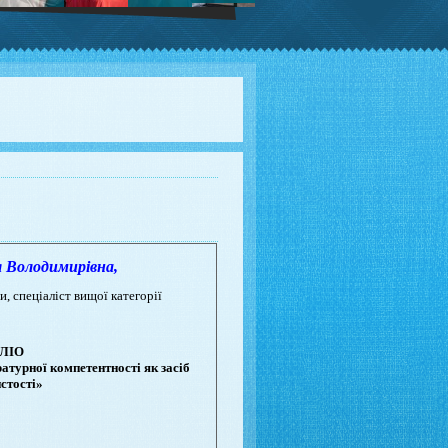
олодимирівна,
и, спеціаліст вищої категорії
ЛІО
турної компетентності як засіб
стості»