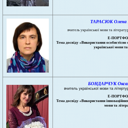
ТАРАСЮК Олена М
вчитель української мови та літерату
Е-ПОРТФО
Тема досвіду «Використання особистісно 
української мови та
БОНДАРЧУК Оксана
вчитель української мови та літертур
Е-ПОРТФО
Тема досвіду «Використання інноваційних
мови та літер