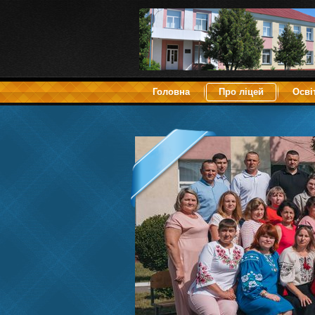
Головна
Про ліцей
Осві