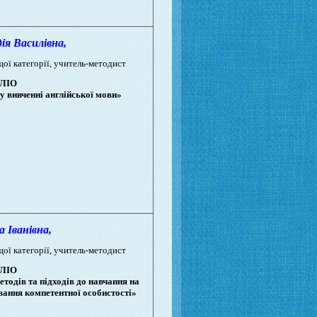
 Василівна,
щої категорії, учитель-методист
ЛІО
у вивченні англійської мови»
Іванівна,
щої категорії, учитель-методист
ЛІО
тодів та підходів до навчання на
вання компетентної особистості»