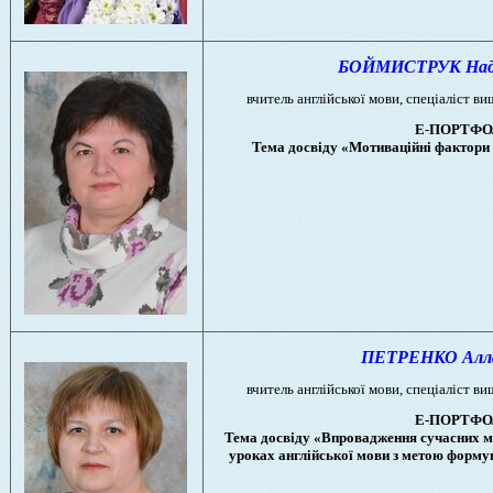
БОЙМИСТРУК Надія
вчитель англійської мови, спеціаліст ви
Е-ПОРТФО
Тема досвіду «Мотиваційні фактори 
ПЕТРЕНКО Алла 
вчитель англійської мови, спеціаліст ви
Е-ПОРТФО
Тема досвіду «Впровадження сучасних ме
уроках англійської мови з метою форму