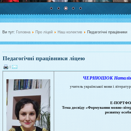
Ви тут:
Головна
Про ліцей
Наш колектив
Педагогічні працівники
Педагогічні працівники ліцею
|
ЧЕРНЮШОК Наталія В
учитель української мови і літератур
Е-ПОРТФО
Тема досвіду «Формування мовно-літера
розвитку особи