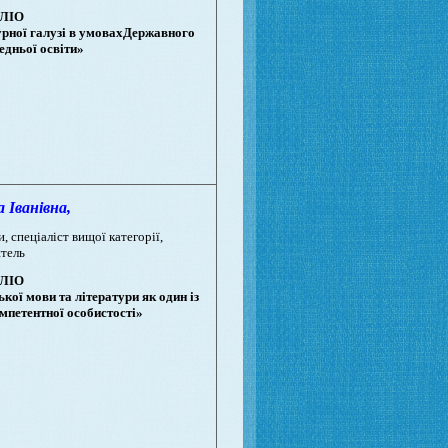
ЛІО
урної галузі в умовахДержавного
едньої освіти»
Іванівна,
, спеціаліст вищої категорії,
тель
ЛІО
кої мови та літератури як один із
мпетентної особистості»