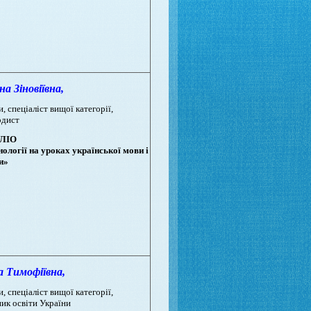
 Зіновіївна,
, спеціаліст вищої категорії,
одист
ЛІО
ології на уроках української мови і
и»
Тимофіївна,
, спеціаліст вищої категорії,
ник освіти України