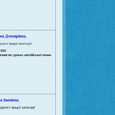
а Дмитрівна,
іаліст вищої категорії
ЛІО
ення на уроках англійської мови»
Іванівна,
ціаліст вищої категорії