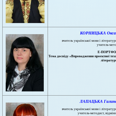
КОРНИЦЬКА Оксана
вчитель української мови і літератури
учитель-мет
Е-ПОРТФО
Тема досвіду «Впровадження проектної техн
літератур
ЛАПАЦЬКА Галина 
вчитель української мови і літератури
учитель-методист, відмін