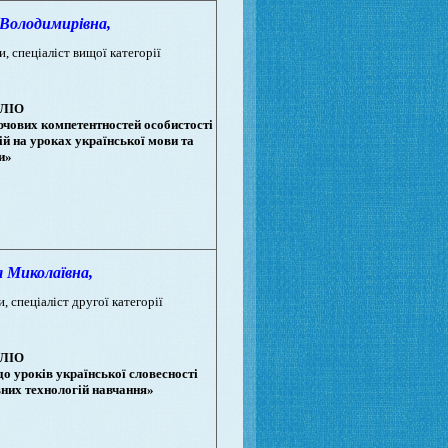
олодимирiвна,
и, спеціаліст вищої категорії
ЛІО
чових компетентностей особистості
й на уроках української мови та
и»
Миколаївна,
, спеціаліст другої категорії
ЛІО
до уроків української словесності
них технологій навчання»