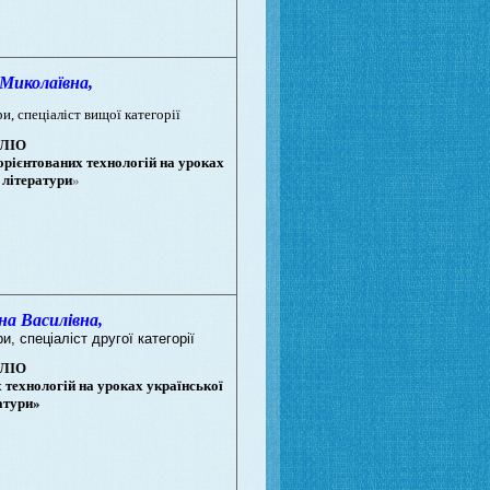
иколаївна,
ри,
спеціаліст вищої категорії
ЛІО
орієнтованих технологій на уроках
 літератури
»
 Василівна,
и, спеціаліст другої категорії
ЛІО
 технологій на уроках української
атури»