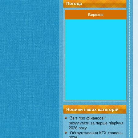
Погода
Березне
Новини інших категорій
Звіт про фінансові
результати за перше півріччя
2026 року
Обгрунтування КГХ травень
2026