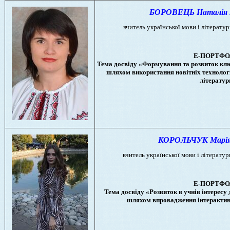
БОРОВЕЦЬ Наталiя В
вчитель української мови і літератур
Е-ПОРТФО
Тема досвіду «Формування та розвиток клю
шляхом використання новітніх технологі
літератур
КОРОЛЬЧУК Марія 
вчитель української мови і літератури
Е-ПОРТФО
Тема досвіду «Розвиток в учнів інтересу 
шляхом впровадження інтерактив