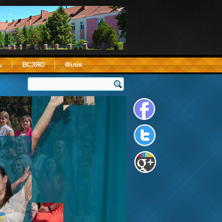
ь
ВСЗЯО
Філія