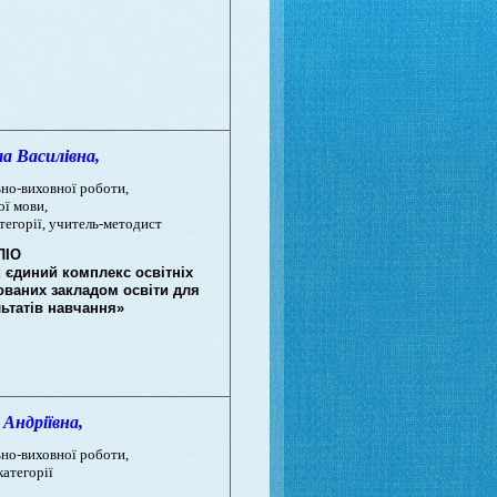
Василівна,
ьно-виховної роботи
,
ої мови,
атегорії, учитель-методист
ЛІО
 єдиний комплекс освітніх
ованих закладом освіти для
ьтатів навчання»
Андріївна,
ьно-виховної роботи,
категорії