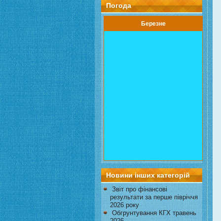
Погода
Березне
Новини інших категорій
Звіт про фінансові
результати за перше півріччя
2026 року
Обгрунтування КГХ травень
2026