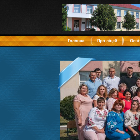
Головна
Про ліцей
Осві