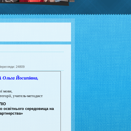
Перегляди: 24809
ьга Йосипівна,
,
ої мови,
атегорії, учитель-методист
ЛІО
о освітнього середовища на
партнерства»