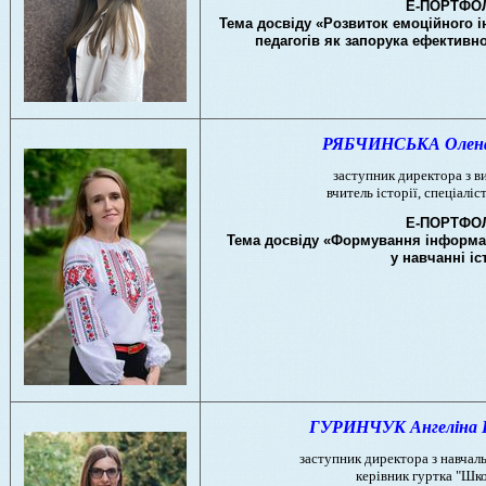
Е-ПОРТФО
Тема досвіду «Розвиток емоційного ін
педагогів як запорука ефективно
РЯБЧИНСЬКА Олена 
заступник директора з в
вчитель історії, спеціаліс
Е-ПОРТФО
Тема досвіду «Формування інформац
у навчанні іс
ГУРИНЧУК Ангеліна В
заступник директора з навчал
керівник гуртка "Шко