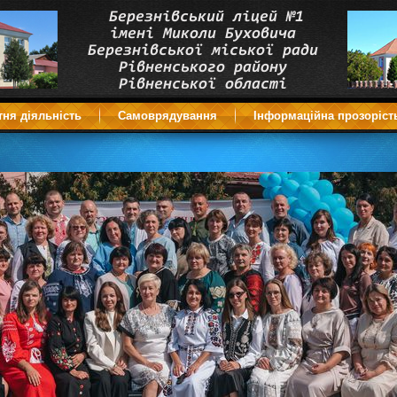
тня діяльність
Самоврядування
Інформаційна прозоріст