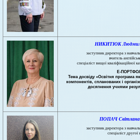
НИКИТЮК Людмила 
заступник директора з навчал
вчитель англійськ
спеціаліст вищої кваліфікаційної к
Е-ПОРТФО
Тема досвіду «Освітня програма як
компонентів, спланованих і організ
досягнення учнями резул
ПОПАЧ Світлана 
заступник директора з навчал
спеціаліст другої 