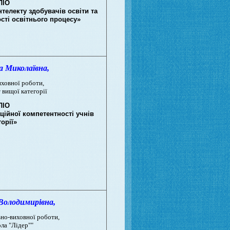
ЛІО
телекту здобувачів освіти та
сті освітнього процесу»
Миколаївна,
иховної роботи,
т вищої категорії
ЛІО
ійної компетентності учнів
торії»
олодимирівна,
ьно-виховної роботи,
ла "Лідер""