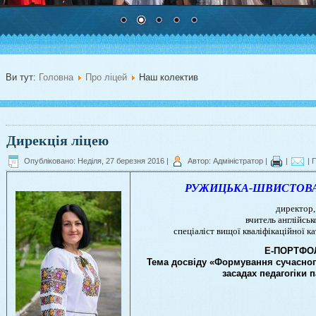
Ви тут:
Головна
Про ліцей
Наш колектив
Дирекція ліцею
Опубліковано: Неділя, 27 березня 2016
|
Автор: Адміністратор
|
|
| 
РУЖИЦЬКА-ШВИСТОВА Ол
директор
вчитель англійськ
спеціаліст вищої кваліфікаційної к
Е-ПОРТФО
Тема досвіду «Формування сучасног
засадах педагогіки 