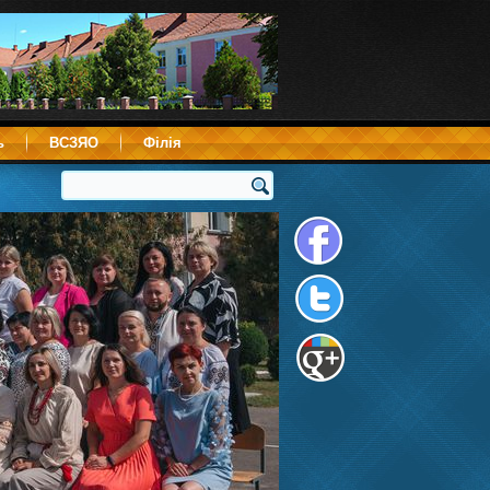
ь
ВСЗЯО
Філія