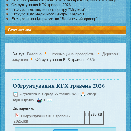
Звіт про фінансові результати за перше півріччя 2026 року
Обгрунтування КГХ травень 2026
Екскурсія до медичного центру "Медком"
Екскурсія до медичного центру "Медком"
Екскурсія на підприємство "Волинський бровар"
Статистика
Ви тут:
Головна
Інформаційна прозорість
Державні
закупівлі
Обгрунтування КГХ травень 2026
Обгрунтування КГХ травень 2026
Опубліковано: Середа, 27 травня 2026
|
Автор:
Адміністратор
|
|
Вкладення:
[ ]
783 kB
Обгрунтування КГХ травень
2026.pdf