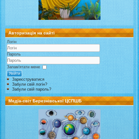
Авторизація на сайті
Логін
Пароль
Запам'ятати мене
Увійти
Зареєструватися
Забули свій логін?
Забули свій пароль?
Медіа-світ Березнівської ЦСПШБ