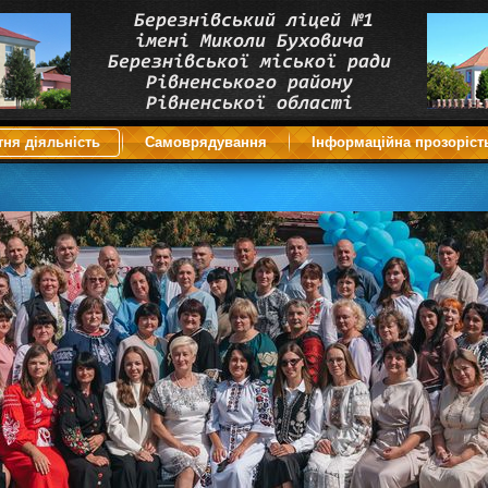
тня діяльність
Самоврядування
Інформаційна прозоріст