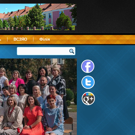
ь
ВСЗЯО
Філія