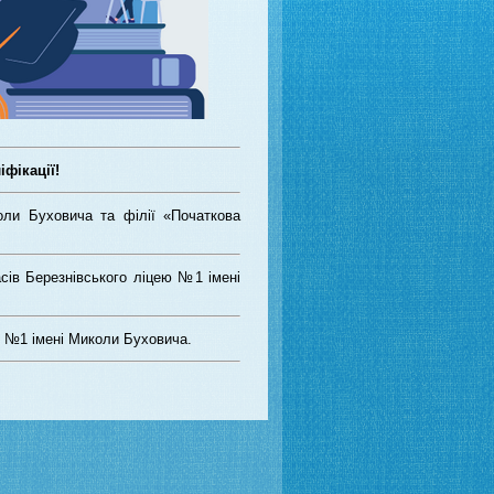
фікації!
ли Буховича та філії «Початкова
асів Березнівського ліцею №1 імені
ю №1 імені Миколи Буховича.