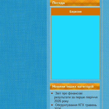
Погода
Березне
Новини інших категорій
Звіт про фінансові
результати за перше півріччя
2026 року
Обгрунтування КГХ травень
2026