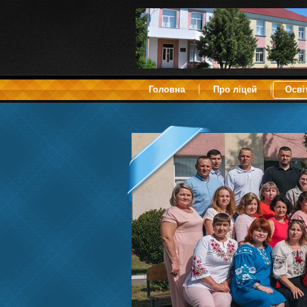
Головна
Про ліцей
Осві