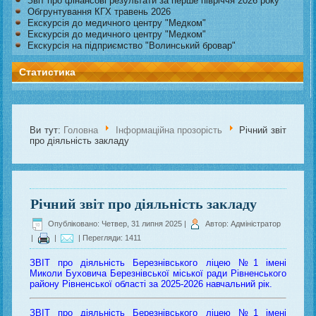
Звіт про фінансові результати за перше півріччя 2026 року
Обгрунтування КГХ травень 2026
Екскурсія до медичного центру "Медком"
Екскурсія до медичного центру "Медком"
Екскурсія на підприємство "Волинський бровар"
Статистика
Ви тут:
Головна
Інформаційна прозорість
Річний звіт
про діяльність закладу
Річний звіт про діяльність закладу
Опубліковано: Четвер, 31 липня 2025
|
Автор: Адміністратор
|
|
| Перегляди: 1411
ЗВІТ про діяльність Березнівського ліцею №1 імені
Миколи Буховича Березнівської міської ради Рівненського
району Рівненської області за 2025-2026 навчальний рік.
ЗВІТ про діяльність Березнівського ліцею №1 імені