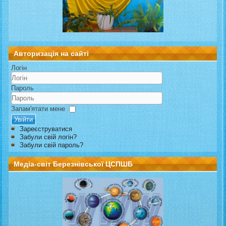
Авторизація на сайті
Логін
Пароль
Запам'ятати мене
Увійти
Зареєструватися
Забули свій логін?
Забули свій пароль?
Медіа-світ Березнівської ЦСПШБ