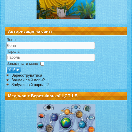
Авторизація на сайті
Логін
Пароль
Запам'ятати мене
Увійти
Зареєструватися
Забули свій логін?
Забули свій пароль?
Медіа-світ Березнівської ЦСПШБ