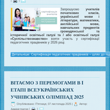
|
|
Запрошуємо
учителів
початкових класів,
української мови і
літератури, математики,
англійської мови,
навчальних предметів
громадянської та
історичної освітньої галузі та / або освітньої галузі
«Суспільствознавство»
взяти участь у сертифікації
педагогічних працівників у 2026 році.
Детальніше: Сертифікація педагогічних працівників – шлях до пі
ВІТАЄМО З ПЕРЕМОГАМИ В I
ЕТАПІ ВСЕУКРАЇНСЬКИХ
УЧНІВСЬКИХ ОЛІМПІАД 2025
Опубліковано: П'ятниця, 07 листопада 2025
|
Автор:
Адміністратор
|
|