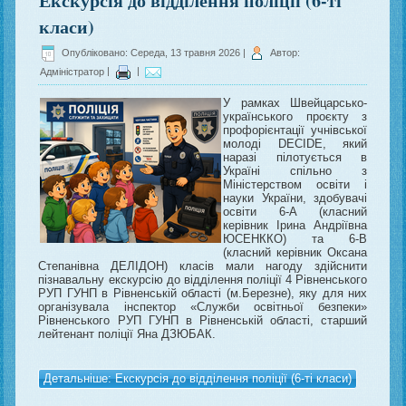
Екскурсія до відділення поліції (6-ті
класи)
Опубліковано: Середа, 13 травня 2026
|
Автор:
Адміністратор
|
|
У рамках Швейцарсько-
українського проєкту з
профорієнтації учнівської
молоді DECIDE, який
наразі пілотується в
Україні спільно з
Міністерством освіти і
науки України, здобувачі
освіти 6-А (класний
керівник Ірина Андріївна
ЮСЕНККО) та 6-В
(класний керівник Оксана
Степанівна ДЕЛІДОН) класів мали нагоду здійснити
пізнавальну екскурсію до відділення поліції 4 Рівненського
РУП ГУНП в Рівненській області (м.Березне), яку для них
організувала інспектор «Служби освітньої безпеки»
Рівненського РУП ГУНП в Рівненській області, старший
лейтенант поліції Яна ДЗЮБАК.
Детальніше: Екскурсія до відділення поліції (6-ті класи)