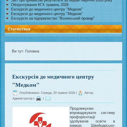
Звіт про фінансові результати за перше півріччя 2026 року
Обгрунтування КГХ травень 2026
Екскурсія до медичного центру "Медком"
Екскурсія до медичного центру "Медком"
Екскурсія на підприємство "Волинський бровар"
Статистика
Ви тут:
Головна
Екскурсія до медичного центру
"Медком"
Опубліковано: Середа, 20 травня 2026
|
Автор:
Адміністратор
|
|
Продовжуємо
впроваджувати систему
профорієнтації
здобувачів освіти в
рамках Швейцарсько-