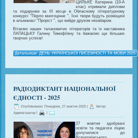
ЦИЛЬКЕ Катерина (10-А
клас) отримали дипломи
та подарунки за ІІІ місце в Обласному літературному
конкурсі "Перло многоцінне ". Їхні твори будуть розміщені
в альманасі "Проріст ", що вийде друком незабаром.
Вітаємо наших талановитих літераторів та їх наставника
ЛАПАЦЬКУ Галину Тимофіївну та бажаємо ще більших
творчих успіхів!
Детальніше: ДЕНЬ УКРАЇНСЬКОЇ ПИСЕМНОСТІ ТА МОВИ 2025
РАДІОДИКТАНТ НАЦІОНАЛЬНОЇ
ЄДНОСТІ - 2025
Опубліковано: Понеділок, 27 жовтня 2025
|
Автор:
Адміністратор
|
|
27 жовтня здобувачі
освіти та педагоги ліцею
долучилися до
Всеукраїнського