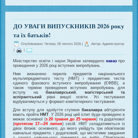
ДО УВАГИ ВИПУСКНИКІВ 2026 року
та їх батьків!
Опубліковано: Четвер, 05 лютого 2026
|
Автор: Адміністратор
|
|
Міністерство освіти і науки України затвердило
наказ
про
проведення у 2026 році вступних випробувань.
Ним визначено перелік предметів національного
мультипредметного тесту (НМТ) і предметних тестів
єдиного фахового вступного випробування (ЄФВВ), а
також терміни проведення вступних випробувань для
вступу на
бакалаврський
,
магістерський
та
аспірантський
рівні вищої освіти. Усі тестування
відбуватимуться у форматі комп'ютерного тестування.
Для вступу для здобуття ступеня
бакалавра
абітурієнти
мають пройти
НМТ
. У 2026 році цей іспит буде проведено в
межах основної (
з 20 травня до 25 червня
) та додаткової
(
протягом 17—24 липня
) сесій. НМТ складатиметься із
двох блоків: основного, до якого увійдуть три обов'язкові
навчальні предмети, і додатковий, що міститиме завдання
з одного навчального предмета на вибір. Обов'язкові