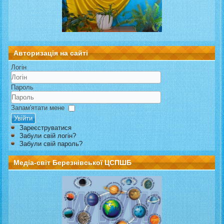
Авторизація на сайті
Логін
Пароль
Запам'ятати мене
Увійти
Зареєструватися
Забули свій логін?
Забули свій пароль?
Медіа-світ Березнівської ЦСПШБ