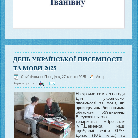
ДЕНЬ УКРАЇНСЬКОЇ ПИСЕМНОСТІ
ТА МОВИ 2025
Опубліковано: Понеділок, 27 жовтня 2025
|
Автор:
Адміністратор
|
|
На урочистостях з нагоди
Дня української
писемності та мови, які
проводились Рівненським
обласним об'єднанням
Всеукраїнського
товариства «Просвіта»
ім.Т.Шевченка наші
здобувачі освіти КРУК
Денис (10-В клас) та