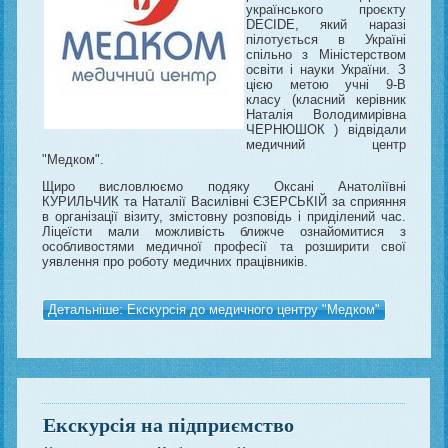
українського проєкту
DECIDE, який наразі
пілотується в Україні
спільно з Міністерством
освіти і науки України. З
цією метою учні 9-В
класу (класний керівник
Наталія Володимирівна
ЧЕРНЮШОК ) відвідали
медичний центр
"Медком".
Щиро висловлюємо подяку Оксані Анатоліївні
КУРИЛЬЧИК та Наталії Василівні ЄЗЕРСЬКІЙ за сприяння
в організації візиту, змістовну розповідь і приділений час.
Ліцеїсти мали можливість ближче ознайомитися з
особливостями медичної професії та розширити свої
уявлення про роботу медичних працівників.
Детальніше: Екскурсія до медичного центру "Медком"
Екскурсія на підприємство