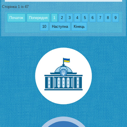
Сторінка 1 із 47
Початок
Попередня
1
2
3
4
5
6
7
8
9
10
Наступна
Кінець