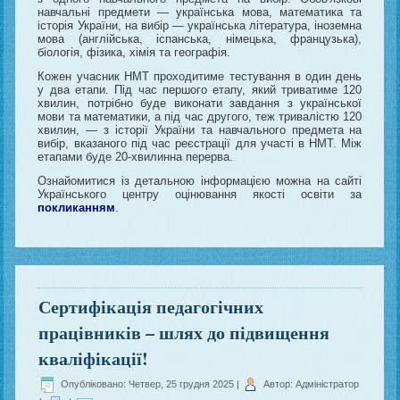
навчальні предмети — українська мова, математика та
історія України, на вибір — українська література, іноземна
мова (англійська, іспанська, німецька, французька),
біологія, фізика, хімія та географія.
Кожен учасник НМТ проходитиме тестування в один день
у два етапи. Під час першого етапу, який триватиме 120
хвилин, потрібно буде виконати завдання з української
мови та математики, а під час другого, теж тривалістю 120
хвилин, — з історії України та навчального предмета на
вибір, вказаного під час реєстрації для участі в НМТ. Між
етапами буде 20-хвилинна перерва.
Ознайомитися із детальною інформацією можна на сайті
Українського центру оцінювання якості освіти за
покликанням
.
Сертифікація педагогічних
працівників – шлях до підвищення
кваліфікації!
Опубліковано: Четвер, 25 грудня 2025
|
Автор: Адміністратор