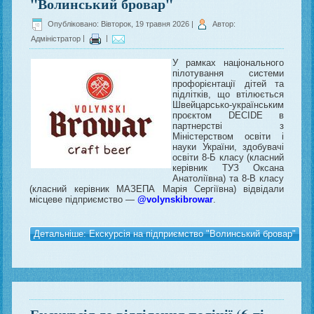
"Волинський бровар"
Опубліковано: Вівторок, 19 травня 2026
|
Автор:
Адміністратор
|
|
У рамках національного
пілотування системи
профорієнтації дітей та
підлітків, що втілюється
Швейцарсько-українським
проєктом DECIDE в
партнерстві з
Міністерством освіти і
науки України, здобувачі
освіти 8-Б класу (класний
керівник ТУЗ Оксана
Анатоліївна) та 8-В класу
(класний керівник МАЗЕПА Марія Сергіївна) відвідали
місцеве підприємство —
@volynskibrowar
.
Детальніше: Екскурсія на підприємство "Волинський бровар"