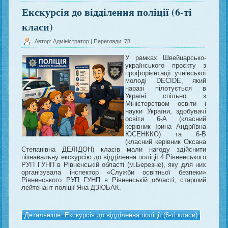
Екскурсія до відділення поліції (6-ті
класи)
Автор: Адміністратор
| Перегляди: 78
У рамках Швейцарсько-
українського проєкту з
профорієнтації учнівської
молоді DECIDE, який
наразі пілотується в
Україні спільно з
Міністерством освіти і
науки України, здобувачі
освіти 6-А (класний
керівник Ірина Андріївна
ЮСЕНККО) та 6-В
(класний керівник Оксана
Степанівна ДЕЛІДОН) класів мали нагоду здійснити
пізнавальну екскурсію до відділення поліції 4 Рівненського
РУП ГУНП в Рівненській області (м.Березне), яку для них
організувала інспектор «Служби освітньої безпеки»
Рівненського РУП ГУНП в Рівненській області, старший
лейтенант поліції Яна ДЗЮБАК.
Детальніше: Екскурсія до відділення поліції (6-ті класи)