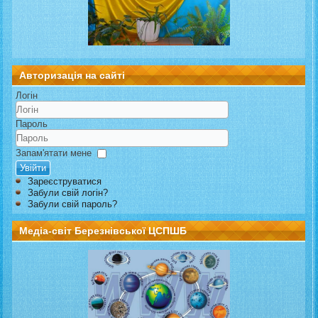
Авторизація на сайті
Логін
Пароль
Запам'ятати мене
Увійти
Зареєструватися
Забули свій логін?
Забули свій пароль?
Медіа-світ Березнівської ЦСПШБ