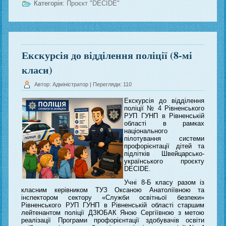
Категорія:
Проєкт "DECIDE"
Екскурсія до відділення поліції (8-мі
класи)
Автор: Адміністратор
| Перегляди: 110
Екскурсія до відділення
поліції № 4 Рівненського
РУП ГУНП в Рівненській
області в рамках
національного
пілотування системи
профорієнтації дітей та
підлітків Швейцарсько-
українського проєкту
DECIDE.
Учні 8-Б класу разом із
класним керівником ТУЗ Оксаною Анатоліївною та
інспектором сектору «Служби освітньої безпеки»
Рівненського РУП ГУНП в Рівненській області старшим
лейтенантом поліції ДЗЮБАК Яною Сергіївною з метою
реалізації Програми профорієнтації здобувачів освіти