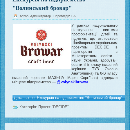
"Волинський бровар"
Автор: Адміністратор
| Перегляди: 125
У рамках національного
пілотування системи
профорієнтації дітей та
підлітків, що втілюється
Швейцарсько-українським
проєктом DECIDE в
партнерстві з
Міністерством освіти і
науки України, здобувачі
освіти 8-Б класу (класний
керівник ТУЗ Оксана
Анатоліївна) та 8-В класу
(класний керівник МАЗЕПА Марія Сергіївна) відвідали
місцеве підприємство —
@volynskibrowar
.
Детальніше: Екскурсія на підприємство "Волинський бровар"
Категорія:
Проєкт "DECIDE"