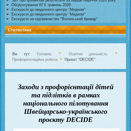
Звіт про фінансові результати за перше півріччя 2026 року
Обгрунтування КГХ травень 2026
Екскурсія до медичного центру "Медком"
Екскурсія до медичного центру "Медком"
Екскурсія на підприємство "Волинський бровар"
Статистика
Ви тут:
Головна
Освітня діяльність
Профорієнтаційна робота
Проєкт "DECIDE"
Заходи з профорієнтації дітей
та підлітків в рамках
національного пілотування
Швейцарсько-українського
проєкту DECIDE