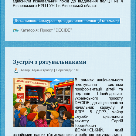
здійснили пізнавальний похід до відділення поліції № 4
Рівненського РУП ГУНП в Рівненській області.
Детальніше: Екскурсія до відділення поліції (8-мі класи)
Категорія:
Проєкт "DECIDE"
Зустріч з рятувальниками
Автор: Адміністратор
| Перегляди: 110
В рамках національного
пілотування системи
профорієнтації дітей та
підлітків Швейцарсько-
українського проєкту
DECIDE, до ліцею завітав
начальник караулу 9
ДПРЧ 5 ДПРЗ, майор
служби цивільного
захисту Сергій
Георгійович
ДОМАНСЬКИЙ, який
ознайомив наших п'ятикласників з роботою рятувальників,