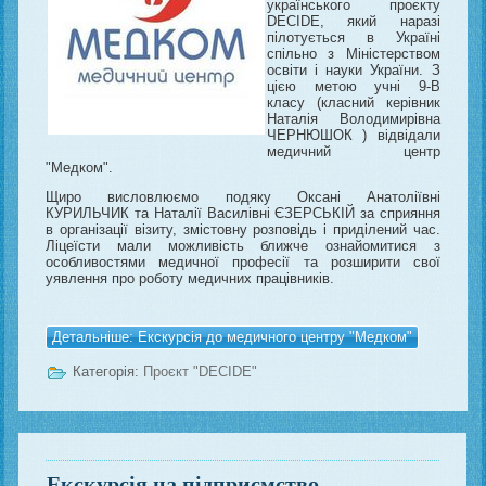
українського проєкту
DECIDE, який наразі
пілотується в Україні
спільно з Міністерством
освіти і науки України. З
цією метою учні 9-В
класу (класний керівник
Наталія Володимирівна
ЧЕРНЮШОК ) відвідали
медичний центр
"Медком".
Щиро висловлюємо подяку Оксані Анатоліївні
КУРИЛЬЧИК та Наталії Василівні ЄЗЕРСЬКІЙ за сприяння
в організації візиту, змістовну розповідь і приділений час.
Ліцеїсти мали можливість ближче ознайомитися з
особливостями медичної професії та розширити свої
уявлення про роботу медичних працівників.
Детальніше: Екскурсія до медичного центру "Медком"
Категорія:
Проєкт "DECIDE"
Екскурсія на підприємство