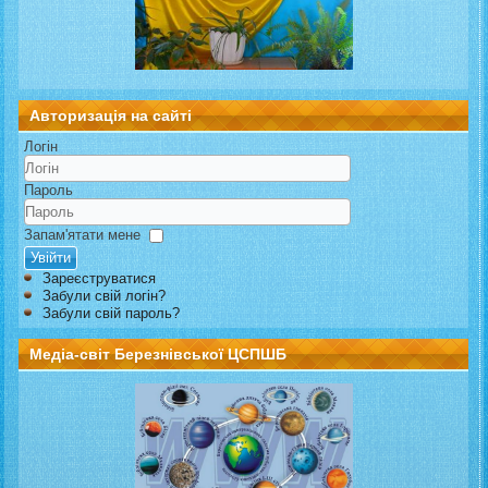
Авторизація на сайті
Логін
Пароль
Запам'ятати мене
Увійти
Зареєструватися
Забули свій логін?
Забули свій пароль?
Медіа-світ Березнівської ЦСПШБ