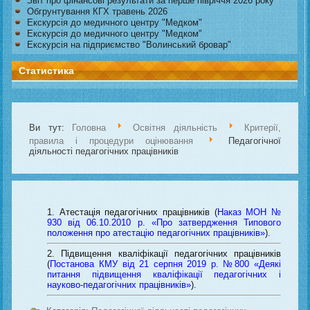
Звіт про фінансові результати за перше півріччя 2026 року
Обгрунтування КГХ травень 2026
Екскурсія до медичного центру "Медком"
Екскурсія до медичного центру "Медком"
Екскурсія на підприємство "Волинський бровар"
Статистика
Ви тут:
Головна
Освітня діяльність
Критерії,
правила і процедури оцінювання
Педагогічної
діяльності педагогічних працівників
Атестація педагогічних працівників (
Наказ МОН №
930 від 06.10.2010 р. «Про затвердження Типового
положення про атестацію педагогічних працівників»
).
Підвищення кваліфікації педагогічних працівників
(
Постанова КМУ від 21 серпня 2019 р. №800 «Деякі
питання підвищення кваліфікації педагогічних і
науково-педагогічних працівників»
).