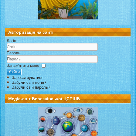
Авторизація на сайті
Логін
Пароль
Запам'ятати мене
Увійти
Зареєструватися
Забули свій логін?
Забули свій пароль?
Медіа-світ Березнівської ЦСПШБ