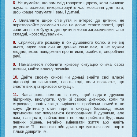
6.
Не думайте, що вам слід говорити щоразу, коли виникає
пауза в розмові, використовуйте час мовчання для того,
щоб краще подумати і вам, і дитині.
7.
Виявляйте щире співчуття й інтерес до дитини, не
перетворюйте розмови з нею на допит, ставте прості, щирі
запитання, які будуть для дитини менш загрозливими, аніж
складні, «розслідувальні».
8.
Спрямовуйте розмову в бік душевного болю, а не від
нього, адже ваш син чи донька саме вам, а не чужим
людям, може повідомити про інтимні, особисті, хворобливі
речі.
9.
Намагайтеся побачити кризову ситуацію очима своєї
дитини, майте власну позицію.
10.
Дайте своєму синові чи доньці знайти свої власні
відповіді на запитання, навіть тоді, коли вважаєте, що
знаєте вихід із кризової ситуації.
11.
Ваша роль полягає в тому, щоб надати дружню
підтримку, вислухати, бути зі своєю дитиною, коли та
страждає, навіть якщо вирішення проблеми начебто не
існує. Дитина у стані горя, в ситуації безвиході може
примусити вас почуватися безпорадними й дурними, але
вам, на щастя, найчастіше і не слід приймати будь-яких
певних рішень, негайно змінювати життя або навіть
рятувати її – ваш син або дочка врятуються самі, варто
тільки довіряти їм.