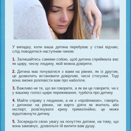
У випадку, коли ваша дитина перебуває у стані відчаю,
слід поводитися наступним чином:
1.
Залишайтесь самими собою, щоб дитина сприймала вас
як щиру, чесну людину, якій можна довіряти.
2.
Дитина має почуватися з вами на рівних, як із другом,
це дозволить встановити довірливі, чесні стосунки. Тоді
вона зможе розповісти вам про наболіле.
3.
Важливо не те, що ви говорите, а як ви це говорите, чи є
у вашому голосі щире переживання, турбота про дитину.
4.
Майте справу з людиною, а не з «проблемою», говоріть
з дитиною на рівних, не варто діяти як вчитель або
експерт, розв'язувати кризу прямолінійно, це може
відштовхнути дитину.
5.
Зосередьте свою увагу на почуттях дитини, на тому, що
вона замовчує, дозвольте їй вилити вам душу.