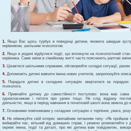
1.
Якщо Вас щось турбує в поведінці дитини, якомога швидше зустрі
керівником, шкільним психологом.
2.
Якщо в родині відбулися події, що вплинули на психологічний стан
керівника. Саме зміни в сімейному житті часто пояснюють раптові зміни 
3.
Цікавтеся шкільними справами, обговорюйте складні ситуації, разом ш
4.
Допоможіть дитині вивчити імена нових учителів, запропонуйте описат
5.
Порадьте дитині в складних ситуаціях звертатися за порадою д
психолога.
6.
Привчайте дитину до самостійності поступово: вона має сама 
однокласникам і питати про уроки тощо. Не слід відразу посла
діяльністю, якщо в період навчання в початковій школі вона звикла до 
7.
Основними помічниками у складних ситуаціях є терпіння, увага, розу
8.
Не обмежуйте свій інтерес звичайним питанням типу: «Як пройшов т
вибирайте час, вільний від домашніх справ, і уважно розмовляйте з 
окремі імена, події та деталі, про які дитина вам повідомляє, вико