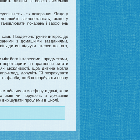
ішність дитини зі своєю системою
еуспішність - як покарання. Якщо у
словлюйте заклопотаність, якщо у
становлювати покарань і заохочень
х самі. Продемонструйте інтерес до
язаними з домашніми завданнями,
іть дитині відчути інтерес до того,
ок між його інтересами і предметами,
 перетворити на прагнення читати
-які можливості, щоб дитина могла
Наприклад, доручіть їй розрахувати
ькість фарби, щоб пофарбувати певну
а стабільну атмосферу в домі, коли
ких змін чи порушень в домашній
 вирішувати проблеми в школі.