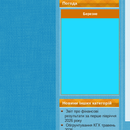
Погода
Березне
Новини інших категорій
Звіт про фінансові
результати за перше півріччя
2026 року
Обгрунтування КГХ травень
2026