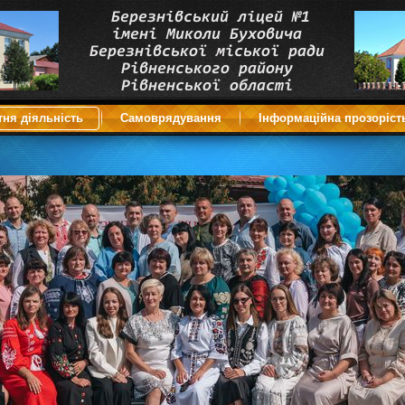
тня діяльність
Самоврядування
Інформаційна прозоріст