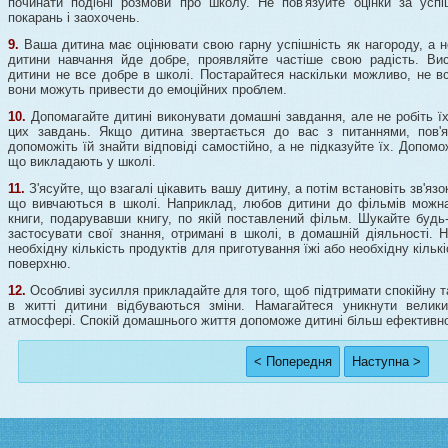
починати подібні розмови про школу. Не пов'язуйте оцінки за усп
покарань і заохочень.
9.
Ваша дитина має оцінювати свою гарну успішність як нагороду, а н
дитини навчання йде добре, проявляйте частіше свою радість. Ви
дитини не все добре в школі. Постарайтеся наскільки можливо, не в
вони можуть привести до емоційних проблем.
10.
Допомагайте дитині виконувати домашні завдання, але не робіть ї
цих завдань. Якщо дитина звертається до вас з питаннями, пов'
допоможіть їй знайти відповіді самостійно, а не підказуйте їх. Допомож
що викладають у школі.
11.
З'ясуйте, що взагалі цікавить вашу дитину, а потім встановіть зв'яз
що вивчаються в школі. Наприклад, любов дитини до фільмів можна
книги, подарувавши книгу, по якій поставлений фільм. Шукайте будь
застосувати свої знання, отримані в школі, в домашній діяльності. 
необхідну кількість продуктів для приготування їжі або необхідну кіл
поверхню.
12.
Особливі зусилля прикладайте для того, щоб підтримати спокійну т
в житті дитини відбуваються зміни. Намагайтеся уникнути вели
атмосфері. Спокій домашнього життя допоможе дитині більш ефективно
< Попередня
Наступна >