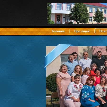
Головна
Про ліцей
Осві