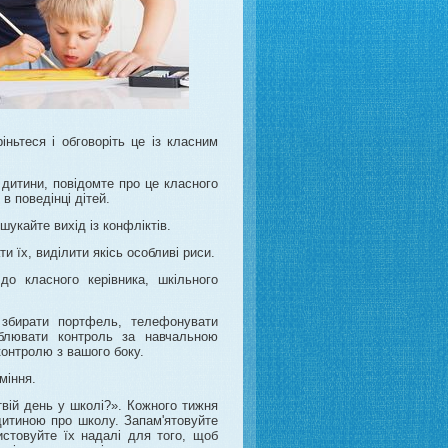
ньтеся і обговоріть це із класним
 дитини, повідомте про це класного
в поведінці дітей.
укайте вихід із конфліктів.
и їх, виділити якісь особливі риси.
о класного керівника, шкільного
збирати портфель, телефонувати
блювати контроль за навчальною
контролю з вашого боку.
міння.
вій день у школі?». Кожного тижня
дитиною про школу. Запам'ятовуйте
ристовуйте їх надалі для того, щоб