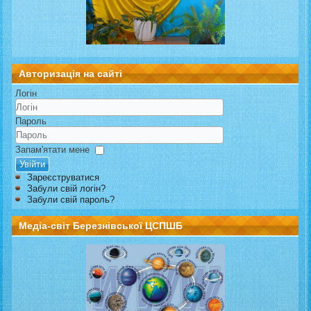
Авторизація на сайті
Логін
Пароль
Запам'ятати мене
Увійти
Зареєструватися
Забули свій логін?
Забули свій пароль?
Медіа-світ Березнівської ЦСПШБ