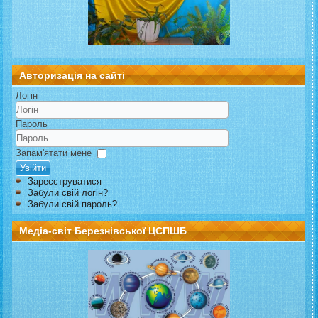
Авторизація на сайті
Логін
Пароль
Запам'ятати мене
Увійти
Зареєструватися
Забули свій логін?
Забули свій пароль?
Медіа-світ Березнівської ЦСПШБ