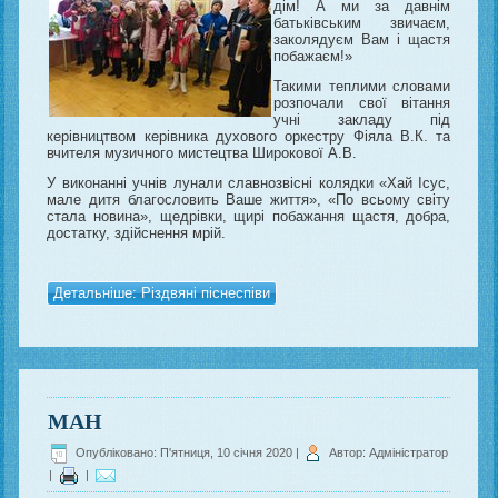
дім! А ми за давнім
батьківським звичаєм,
заколядуєм Вам і щастя
побажаєм!»
Такими теплими словами
розпочали свої вітання
учні закладу під
керівництвом керівника духового оркестру Фіяла В.К. та
вчителя музичного мистецтва Широкової А.В.
У виконанні учнів лунали славнозвісні колядки «Хай Ісус,
мале дитя благословить Ваше життя», «По всьому світу
стала новина», щедрівки, щирі побажання щастя, добра,
достатку, здійснення мрій.
Детальніше: Різдвяні піснеспіви
МАН
Опубліковано: П'ятниця, 10 січня 2020
|
Автор: Адміністратор
|
|