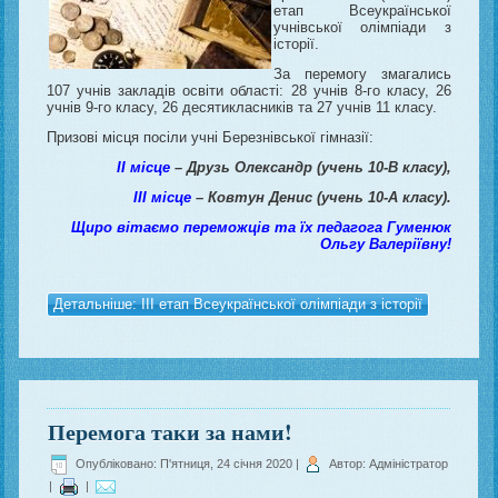
етап Всеукраїнської
учнівської олімпіади з
історії.
За перемогу змагались
107 учнів закладів освіти області: 28 учнів 8-го класу, 26
учнів 9-го класу, 26 десятикласників та 27 учнів 11 класу.
Призові місця посіли учні Березнівської гімназії:
ІІ місце
– Друзь Олександр (учень 10-В класу),
ІІІ місце
–
Ковтун Денис (учень 10-А класу).
Щиро вітаємо переможців та їх педагога Гуменюк
Ольгу Валеріївну!
Детальніше: ІІІ етап Всеукраїнської олімпіади з історії
Перемога таки за нами!
Опубліковано: П'ятниця, 24 січня 2020
|
Автор: Адміністратор
|
|