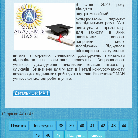
9 січня 2020 року
відбувся
внутрігімназійний
конкурс-захист науково-
дослідницьких робіт. Учні
підготували презентації
для захисту, в яких
висвітлили основні
напрямки своїх
досліджень. Відбулося
обговорення актуальних
питань з окремих учнівських досліджень, гімназисти
відповідали на запитання присутніх. Запропоновані
учнівські дослідження викликали жвавий інтерес у
слухачів. Визначено для участі в І етапі конкурсу-захисту
науково-дослідницьких робіт учнів-членів Рівненської МАН
учнівської молоді роботи учнів:
Детальніше: МАН
Сторінка 47 із 47
Початок
Попередня
38
39
40
41
42
43
44
45
46
47
Наступна
Кінець