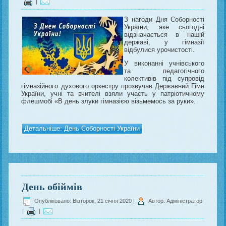
|
З нагоди Дня Соборності
України, яке сьогодні
відзначається в нашій
державі, у гімназії
відбулися урочистості.
У виконанні учнівського
та педагогічного
колективів під супровід
гімназійного духового оркестру прозвучав Державний Гімн
України, учні та вчителі взяли участь у патріотичному
флешмобі «В день злуки гімназією візьмемось за руки».
Детальніше: День Соборності України
День обіймів
Опубліковано: Вівторок, 21 січня 2020
|
Автор: Адміністратор
|
|