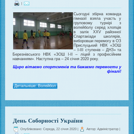
|
Сьогодні збірна команда
гімназії взяла участь у
груповому турнірі з
волейболу серед хлопців
в залік XXV районної
Спартакіади школярів,
виборовши перемогу в ОЗ
Прислуцький НВК «ЗОШ
– І-ІІІ ступенів – ДНЗ» та
Березнівського НВК «ЗОШ І-ІІ – ліцей з професійним
навчанням». Наступна гра – 24 січня 2020 року.
Щиро вітаємо спортсменів та бажаємо перемогти у
фіналі!
Детальніше: Волейбол
День Соборності України
Опубліковано: Середа, 22 січня 2020
|
Автор: Адміністратор
|