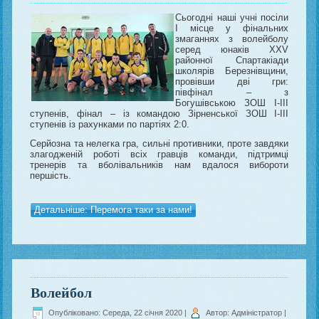
Сьогодні наші учні посіли
І місце у фінальних
змаганнях з волейболу
серед юнаків XXV
районної Спартакіади
школярів Березнівщини,
провівши дві гри:
півфінал – з
Богушівською ЗОШ І-ІІІ
ступенів, фінал – із командою Зірненської ЗОШ І-ІІІ
ступенів із рахунками по партіях 2:0.
Серйозна та нелегка гра, сильні противники, проте завдяки
злагодженій роботі всіх гравців команди, підтримці
тренерів та вболівальників нам вдалося вибороти
першість.
Детальніше: Перемога таки за нами!
Волейбол
Опубліковано: Середа, 22 січня 2020
|
Автор: Адміністратор
|