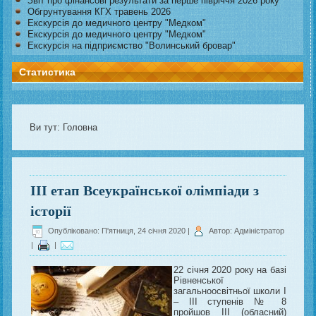
Звіт про фінансові результати за перше півріччя 2026 року
Обгрунтування КГХ травень 2026
Екскурсія до медичного центру "Медком"
Екскурсія до медичного центру "Медком"
Екскурсія на підприємство "Волинський бровар"
Статистика
Ви тут:
Головна
ІІІ етап Всеукраїнської олімпіади з
історії
Опубліковано: П'ятниця, 24 січня 2020
|
Автор: Адміністратор
|
|
22 січня 2020 року на базі
Рівненської
загальноосвітньої школи І
– ІІІ ступенів № 8
пройшов ІІІ (обласний)