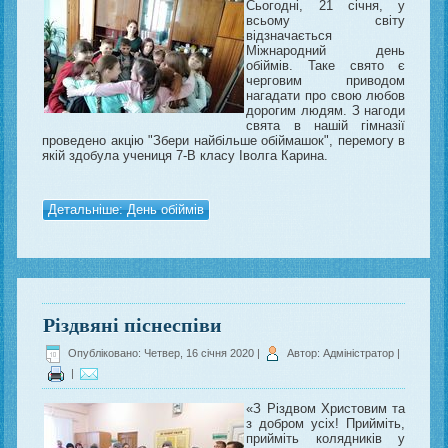
Сьогодні, 21 січня, у
всьому світу
відзначається
Міжнародний день
обіймів. Таке свято є
черговим приводом
нагадати про свою любов
дорогим людям. З нагоди
свята в нашій гімназії
проведено акцію "Збери найбільше обіймашок", перемогу в
якій здобула учениця 7-В класу Іволга Карина.
Детальніше: День обіймів
Різдвяні піснеспіви
Опубліковано: Четвер, 16 січня 2020
|
Автор: Адміністратор
|
|
«З Різдвом Христовим та
з добром усіх! Прийміть,
прийміть колядників у