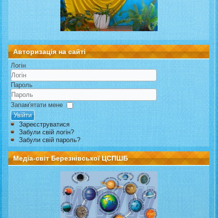
Авторизація на сайті
Логін
Пароль
Запам'ятати мене
Увійти
Зареєструватися
Забули свій логін?
Забули свій пароль?
Медіа-світ Березнівської ЦСПШБ