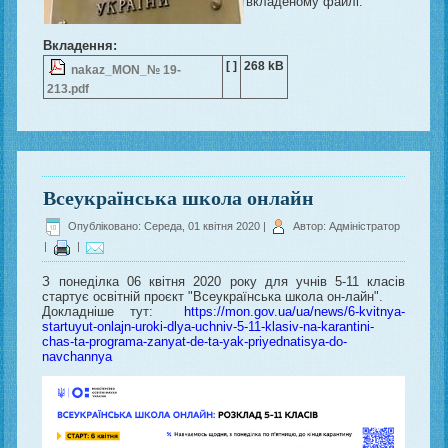
вкладеному файлі.
Вкладення:
[ ]
268 kB
nakaz_MON_№ 19-
213.pdf
Всеукраїнська школа онлайн
Опубліковано: Середа, 01 квітня 2020
|
Автор: Адміністратор
|
|
З понеділка 06 квітня 2020 року для учнів 5-11 класів
стартує освітній проєкт "Всеукраїнська школа он-лайн".
Докладніше тут:
https://mon.gov.ua/ua/news/6-kvitnya-
startuyut-onlajn-uroki-dlya-uchniv-5-11-klasiv-na-karantini-
chas-ta-programa-zanyat-de-ta-yak-priyednatisya-do-
navchannya