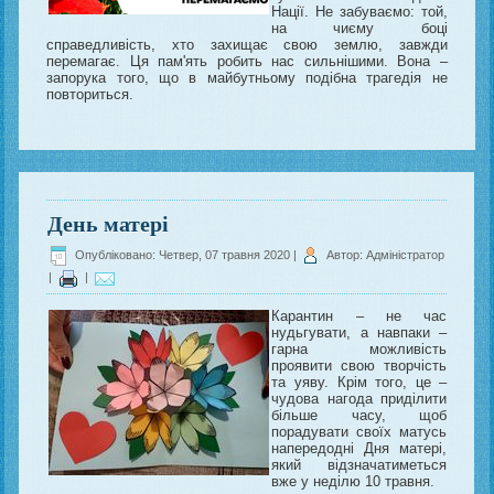
Нації. Не забуваємо: той,
на чиєму боці
справедливість, хто захищає свою землю, завжди
перемагає. Ця пам'ять робить нас сильнішими. Вона –
запорука того, що в майбутньому подібна трагедія не
повториться.
День матері
Опубліковано: Четвер, 07 травня 2020
|
Автор: Адміністратор
|
|
Карантин – не час
нудьгувати, а навпаки –
гарна можливість
проявити свою творчість
та уяву. Крім того, це –
чудова нагода приділити
більше часу, щоб
порадувати своїх матусь
напередодні Дня матері,
який відзначатиметься
вже у неділю 10 травня.