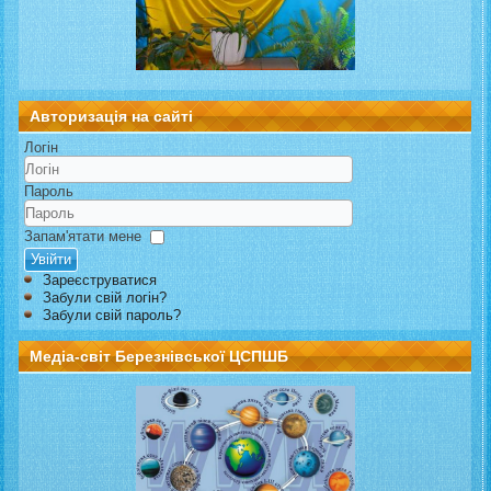
Авторизація на сайті
Логін
Пароль
Запам'ятати мене
Увійти
Зареєструватися
Забули свій логін?
Забули свій пароль?
Медіа-світ Березнівської ЦСПШБ