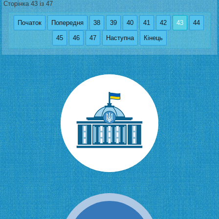
Сторінка 43 із 47
Початок
Попередня
38
39
40
41
42
43
44
45
46
47
Наступна
Кінець