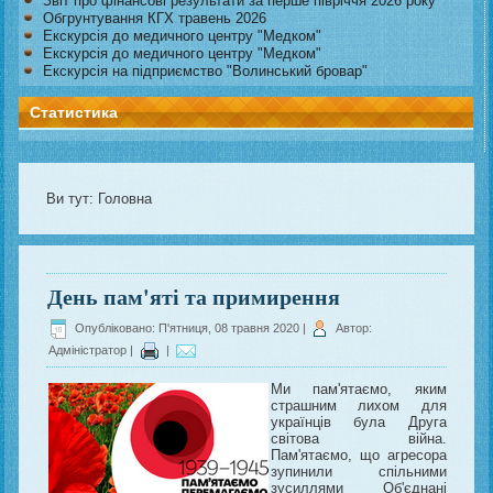
Звіт про фінансові результати за перше півріччя 2026 року
Обгрунтування КГХ травень 2026
Екскурсія до медичного центру "Медком"
Екскурсія до медичного центру "Медком"
Екскурсія на підприємство "Волинський бровар"
Статистика
Ви тут:
Головна
День пам'яті та примирення
Опубліковано: П'ятниця, 08 травня 2020
|
Автор:
Адміністратор
|
|
Ми пам'ятаємо, яким
страшним лихом для
українців була Друга
світова війна.
Пам'ятаємо, що агресора
зупинили спільними
зусиллями Об'єднані