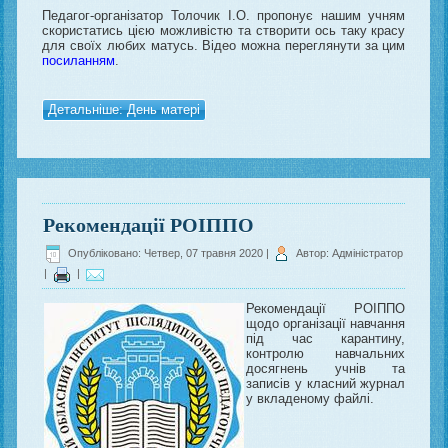
Педагог-організатор Толочик І.О. пропонує нашим учням
скористатись цією можливістю та створити ось таку красу
для своїх любих матусь. Відео можна переглянути за цим
посиланням
.
Детальніше: День матері
Рекомендації РОІППО
Опубліковано: Четвер, 07 травня 2020
|
Автор: Адміністратор
|
|
Рекомендації РОІППО
щодо організації навчання
під час карантину,
контролю навчальних
досягнень учнів та
записів у класний журнал
у вкладеному файлі.