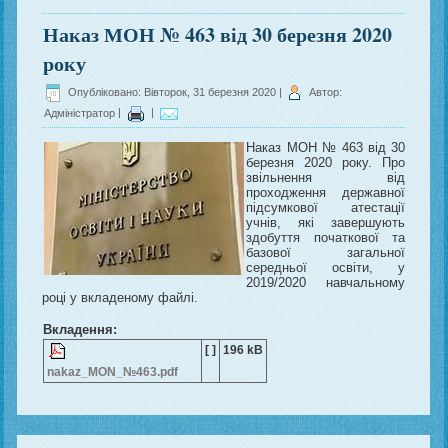
Наказ МОН № 463 від 30 березня 2020
року
Опубліковано: Вівторок, 31 березня 2020
|
Автор:
Адміністратор
|
|
Наказ МОН № 463 від 30
березня 2020 року. Про
звільнення від
проходження державної
підсумкової атестації
учнів, які завершують
здобуття початкової та
базової загальної
середньої освіти, у
2019/2020 навчальному
році у вкладеному файлі.
Вкладення:
[ ]
196 kB
nakaz_MON_№463.pdf