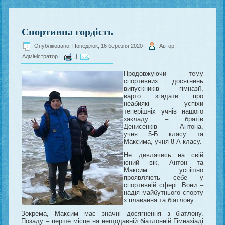
Спортивна гордість
Опубліковано: Понеділок, 16 березня 2020
|
Автор:
Адміністратор
|
|
Продовжуючи тему
спортивних досягнень
випускників гімназії,
варто згадати про
неабиякі успіхи
теперішніх учнів нашого
закладу – братів
Денисенків – Антона,
учня 5-Б класу та
Максима, учня 8-А класу.
Не дивлячись на свій
юний вік, Антон та
Максим успішно
проявляють себе у
спортивній сфері. Вони –
надія майбутнього спорту
з плавання та біатлону.
Зокрема, Максим має значні досягнення з біатлону.
Позаду – перше місце на нещодавній біатлонній Гімназіаді