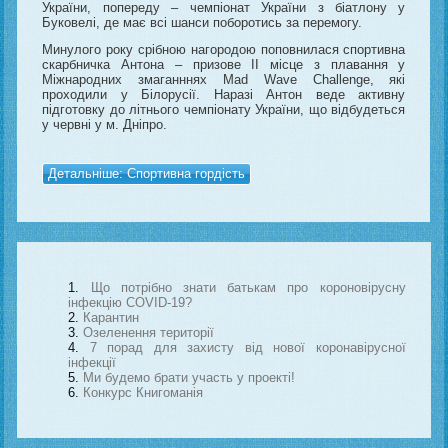
України, попереду – чемпіонат України з біатлону у
Буковелі, де має всі шанси поборотись за перемогу.
Минулого року срібною нагородою поповнилася спортивна
скарбничка Антона – призове ІІ місце з плавання у
Міжнародних змаганннях Mad Wave Challenge, які
проходили у Білорусії. Наразі Антон веде активну
підготовку до літнього чемпіонату України, що відбудеться
у червні у м. Дніпро.
Детальніше: Спортивна гордість
Що потрібно знати батькам про короновірусну
інфекцію COVID-19?
Карантин
Озеленення території
7 порад для захисту від нової коронавірусної
інфекції
Ми будемо брати участь у проекті!
Конкурс Книгоманія