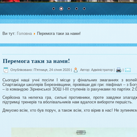
Ви тут:
Головна
Перемога таки за нами!
Перемога таки за нами!
Опубліковано: П'ятниця, 24 січня 2020
|
Автор: Адміністратор
|
|
Сьогодні наші учні посіли І місце у фінальних змаганнях з воле
Спартакіади школярів Березнівщини, провівши дві гри: півфінал – з Бог
– із командою Зірненської ЗОШ І-ІІІ ступенів із рахунками по партіях 2:0
Серйозна та нелегка гра, сильні противники, проте завдяки злагодж
підтримці тренерів та вболівальників нам вдалося вибороти першість.
Дякуємо всім, хто був поруч, а також всім, хто вірив в нас! Не зупиняє