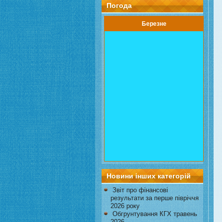
Погода
Березне
Новини інших категорій
Звіт про фінансові
результати за перше півріччя
2026 року
Обгрунтування КГХ травень
2026