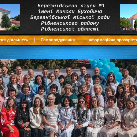
тня діяльність
Самоврядування
Інформаційна прозоріст