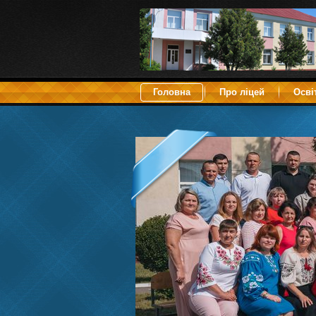
Головна
Про ліцей
Осві