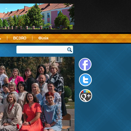
ь
ВСЗЯО
Філія