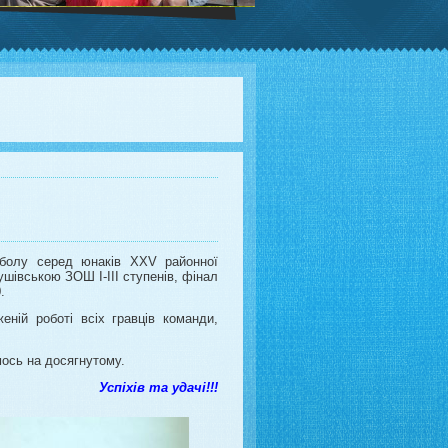
йболу серед юнаків XXV районної
ушівською ЗОШ І-ІІІ ступенів, фінал
.
еній роботі всіх гравців команди,
мось на досягнутому.
Успіхів та удачі!!!