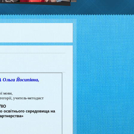
ьга Йосипівна,
,
ої мови,
атегорії, учитель-методист
ЛІО
о освітнього середовища на
партнерства»