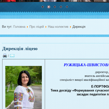
Ви тут:
Головна
Про ліцей
Наш колектив
Дирекція
Дирекція ліцею
|
РУЖИЦЬКА-ШВИСТОВА Ол
директор
вчитель англійськ
спеціаліст вищої кваліфікаційної к
Е-ПОРТФО
Тема досвіду «Формування сучасног
засадах педагогіки 