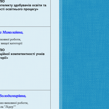
ЛІО
телекту здобувачів освіти та
сті освітнього процесу»
Миколаївна,
иховної роботи,
т вищої категорії
ЛІО
ійної компетентності учнів
торії»
олодимирівна,
ьно-виховної роботи,
ла "Лідер""