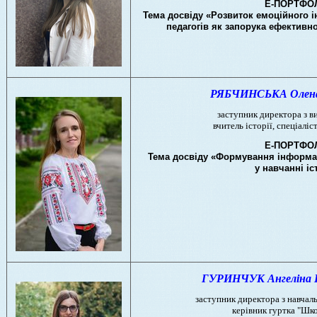
Е-ПОРТФО
Тема досвіду «Розвиток емоційного ін
педагогів як запорука ефективно
РЯБЧИНСЬКА Олена 
заступник директора з в
вчитель історії, спеціаліс
Е-ПОРТФО
Тема досвіду «Формування інформац
у навчанні іс
ГУРИНЧУК Ангеліна В
заступник директора з навчал
керівник гуртка "Шко