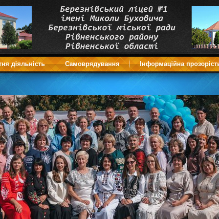
тня діяльність
Самоврядування
Інформаційна прозоріст