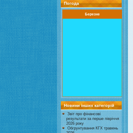
Погода
Березне
Новини інших категорій
Звіт про фінансові
результати за перше півріччя
2026 року
Обгрунтування КГХ травень
2026