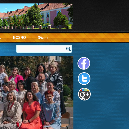
ь
ВСЗЯО
Філія