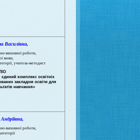
Василівна,
ьно-виховної роботи
,
ої мови,
атегорії, учитель-методист
ЛІО
 єдиний комплекс освітніх
ованих закладом освіти для
ьтатів навчання»
Андріївна,
ьно-виховної роботи,
категорії