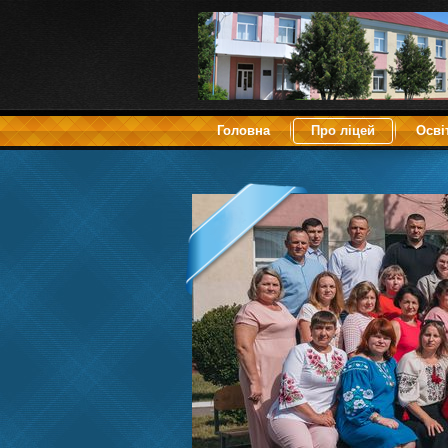
Головна
Про ліцей
Осві