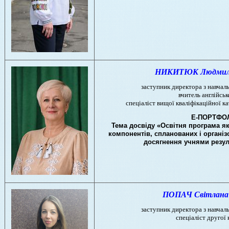
НИКИТЮК Людмила 
заступник директора з навчал
вчитель англійськ
спеціаліст вищої кваліфікаційної к
Е-ПОРТФО
Тема досвіду «Освітня програма як
компонентів, спланованих і організ
досягнення учнями резул
ПОПАЧ Світлана 
заступник директора з навчал
спеціаліст другої 