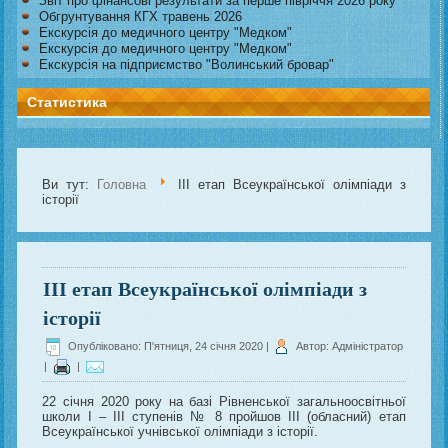
Звіт про фінансові результати за перше півріччя 2026 року
Обгрунтування КГХ травень 2026
Екскурсія до медичного центру "Медком"
Екскурсія до медичного центру "Медком"
Екскурсія на підприємство "Волинський бровар"
Статистика
Ви тут:
Головна
ІІІ етап Всеукраїнської олімпіади з
історії
ІІІ етап Всеукраїнської олімпіади з
історії
Опубліковано: П'ятниця, 24 січня 2020
|
Автор: Адміністратор
|
|
22 січня 2020 року на базі Рівненської загальноосвітньої
школи І – ІІІ ступенів № 8 пройшов ІІІ (обласний) етап
Всеукраїнської учнівської олімпіади з історії.