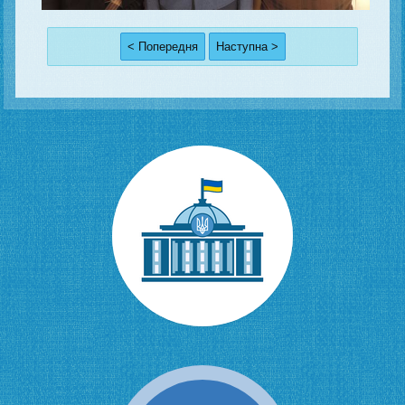
< Попередня
Наступна >