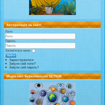
Авторизація на сайті
Логін
Пароль
Запам'ятати мене
Увійти
Зареєструватися
Забули свій логін?
Забули свій пароль?
Медіа-світ Березнівської ЦСПШБ