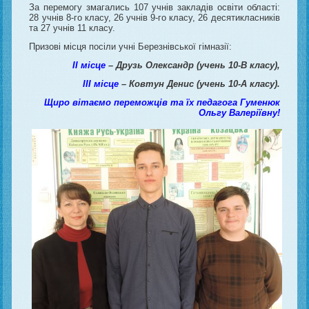
За перемогу змагались 107 учнів закладів освіти області:
28 учнів 8-го класу, 26 учнів 9-го класу, 26 десятикласників
та 27 учнів 11 класу.
Призові місця посіли учні Березнівської гімназії:
ІІ місце
– Друзь Олександр (учень 10-В класу),
ІІІ місце
–
Ковтун Денис (учень 10-А класу).
Щиро вітаємо переможців та їх педагога Гуменюк
Ольгу Валеріївну!