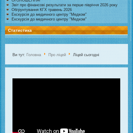
ОГОЛОШЕННЯ!
Звіт про фінансові результати за перше півріччя 2026 року
Обгрунтування КГХ травень 2026
Екскурсія до медичного центру "Медком"
Екскурсія до медичного центру "Медком"
Статистика
Ви тут:
Головна
Про ліцей
Ліцей сьогодні