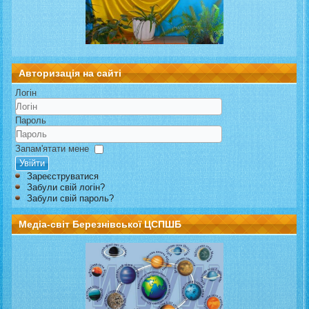
Авторизація на сайті
Логін
Пароль
Запам'ятати мене
Увійти
Зареєструватися
Забули свій логін?
Забули свій пароль?
Медіа-світ Березнівської ЦСПШБ