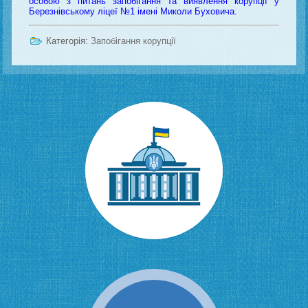
особою з питань запобігання та виявлення корупції у
Березнівському ліцеї №1 імені Миколи Буховича.
Категорія:
Запобігання корупції