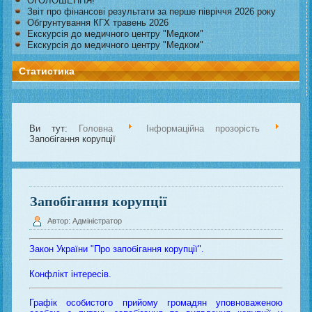
ОГОЛОШЕННЯ!
Звіт про фінансові результати за перше півріччя 2026 року
Обгрунтування КГХ травень 2026
Екскурсія до медичного центру "Медком"
Екскурсія до медичного центру "Медком"
Статистика
Ви тут:
Головна
Інформаційна прозорість
Запобігання корупції
Запобігання корупції
Автор: Адміністратор
Закон України "Про запобігання корупції".
Конфлікт інтересів.
Графік особистого прийому громадян уповноваженою