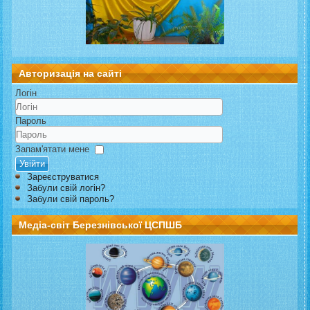
Авторизація на сайті
Логін
Пароль
Запам'ятати мене
Увійти
Зареєструватися
Забули свій логін?
Забули свій пароль?
Медіа-світ Березнівської ЦСПШБ