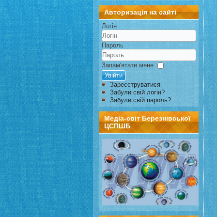
Авторизація на сайті
Логін
Пароль
Запам'ятати мене
Увійти
Зареєструватися
Забули свій логін?
Забули свій пароль?
Медіа-світ Березнівської
ЦСПШБ