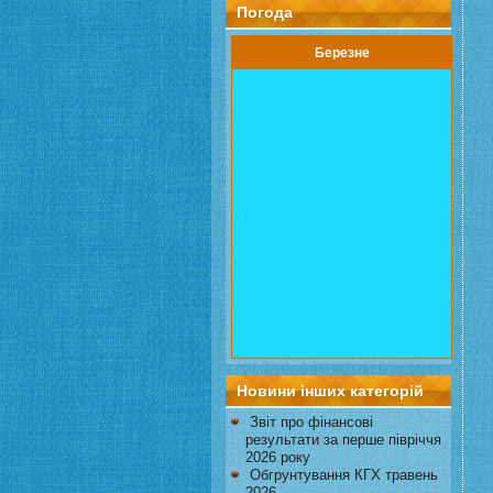
Погода
Березне
Новини інших категорій
Звіт про фінансові
результати за перше півріччя
2026 року
Обгрунтування КГХ травень
2026