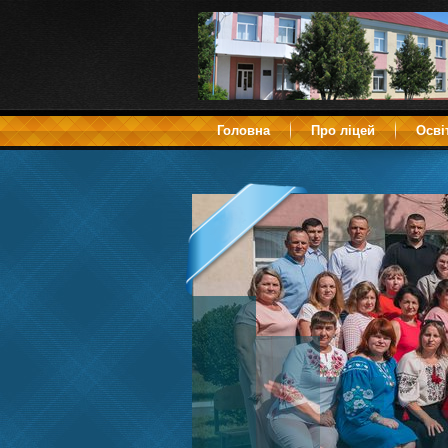
Головна
Про ліцей
Осві