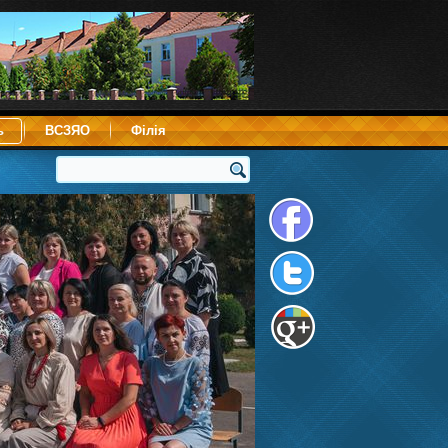
ь
ВСЗЯО
Філія