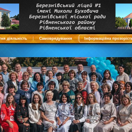
тня діяльність
Самоврядування
Інформаційна прозоріст