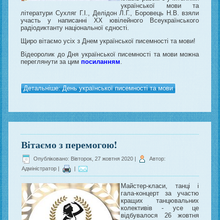
української мови та
літератури Сухляг Г.І., Делідон Л.Г., Боровець Н.В. взяли
участь у написанні ХХ ювілейного Всеукраїнського
радіодиктанту національної єдності.
Щиро вітаємо усіх з Днем української писемності та мови!
Відеоролик до Дня
української писемності та мови можна
переглянути за цим
посиланням
.
Детальніше: День української писемності та мови
Вітаємо з перемогою!
Опубліковано: Вівторок, 27 жовтня 2020
|
Автор:
Адміністратор
|
|
Майстер-класи, танці і
гала-концерт за участю
кращих танцювальних
колективів - усе це
відбувалося 26 жовтня