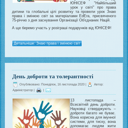
ЮНІСЕФ "Найбільший
урок у світі" про права
дитини та глобальні цілі розвитку та провели урок Знаю
права і змінюю світ за матеріалами EdEra, присвяченого
75-річчю з дня заснування Організації Об'єднаних Націй.
А ще беремо участь у розіграші подарунків від ЮНІСЕФ!
Детальніше: Знаю права і змінюю світ
День доброти та толерантності
Опубліковано: Понеділок, 16 листопада 2020
|
Автор:
Адміністратор
|
|
13 листопада –
Всесвітній день доброти.
Науковці стверджують –
доброти багато не буває.
Вона корисна для імунної
системи, для тиску, вона
допомагає людям жити