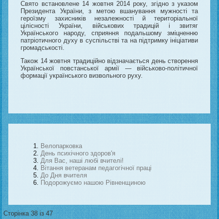
Свято встановлене 14 жовтня 2014 року, згідно з указом
Президента України, з метою вшанування мужності та
героїзму захисників незалежності й територіальної
цілісності України, військових традицій і звитяг
Українського народу, сприяння подальшому зміцненню
патріотичного духу в суспільстві та на підтримку ініціативи
громадськості.
Також 14 жовтня традиційно відзначається день створення
Української повстанської армії — військово-політичної
формації українського визвольного руху.
Велопарковка
День психічного здоров'я
Для Вас, наші любі вчителі!
Вітання ветеранам педагогічної праці
До Дня вчителя
Подорожуємо нашою Рівненщиною
Сторінка 38 із 47