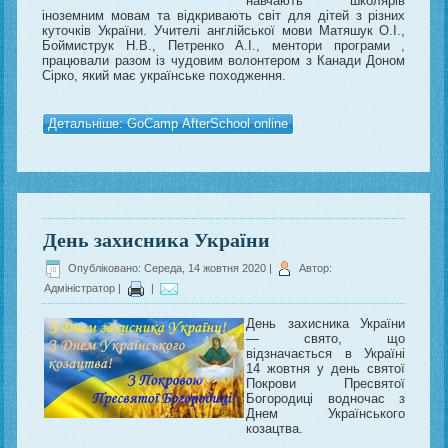
навчають школярів
іноземним мовам та відкривають світ для дітей з різних
куточків України. Учителі англійської мови Матяшук О.І.,
Боймиструк Н.В., Петренко А.І., ментори програми ,
працювали разом із чудовим волонтером з Канади Доном
Сірко, який має українське походження.
Детальніше: GoCamp AfterSchool online
День захисника України
Опубліковано: Середа, 14 жовтня 2020
|
Автор:
Адміністратор
|
|
День захисника України
— свято, що
відзначається в Україні
14 жовтня у день святої
Покрови Пресвятої
Богородиці водночас з
Днем Українського
козацтва.