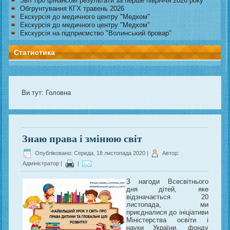
Звіт про фінансові результати за перше півріччя 2026 року
Обгрунтування КГХ травень 2026
Екскурсія до медичного центру "Медком"
Екскурсія до медичного центру "Медком"
Екскурсія на підприємство "Волинський бровар"
Статистика
Ви тут:
Головна
Знаю права і змінюю світ
Опубліковано: Середа, 18 листопада 2020
|
Автор:
Адміністратор
|
|
З нагоди Всесвітнього
дня дітей, яке
відзначається 20
листопада, ми
приєдналися до ініціативи
Міністерства освіти і
науки України, фонду