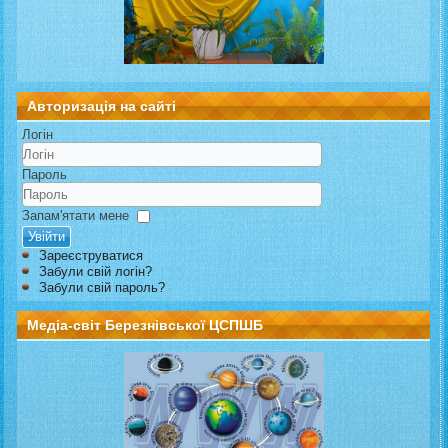
Авторизація на сайті
Логін
Пароль
Запам'ятати мене
Увійти
Зареєструватися
Забули свій логін?
Забули свій пароль?
Медіа-світ Березнівської ЦСПШБ