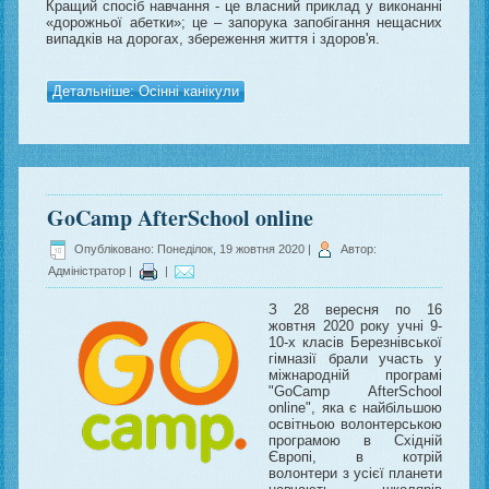
Кращий спосіб навчання - це власний приклад у виконанні
«дорожньої абетки»; це – запорука запобігання нещасних
випадків на дорогах, збереження життя і здоров'я.
Детальніше: Осінні канікули
GoCamp AfterSchool online
Опубліковано: Понеділок, 19 жовтня 2020
|
Автор:
Адміністратор
|
|
З 28 вересня по 16
жовтня 2020 року учні 9-
10-х класів Березнівської
гімназії брали участь у
міжнародній програмі
"GoCamp AfterSchool
online", яка є найбільшою
освітньою волонтерською
програмою в Східній
Європі, в котрій
волонтери з усієї планети