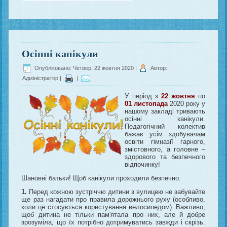
Осінні канікули
Опубліковано: Четвер, 22 жовтня 2020
|
Автор:
Адміністратор
|
|
У період з
22 жовтня
по
01 листопада
2020 року у
нашому закладі тривають
осінні канікули.
Педагогічний колектив
бажає усім здобувачам
освіти гімназії гарного,
змістовного, а головне –
здорового та безпечного
відпочинку!
Шановні батьки! Щоб канікули проходили безпечно:
1.
Перед кожною зустріччю дитини з вулицею не забувайте
ще раз нагадати про правила дорожнього руху (особливо,
коли це стосується користування велосипедом). Важливо,
щоб дитина не тільки пам'ятала про них, але й добре
зрозуміла, що їх потрібно дотримуватись завжди і скрізь.