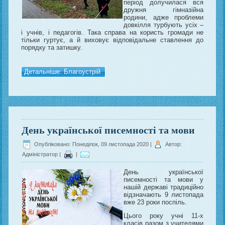
період долучилася вся
дружня гімназійна
родини, адже проблеми
довкілля турбують усіх –
і учнів, і педагогів. Така справа на користь громади не
тільки гуртує, а й виховує відповідальне ставлення до
порядку та затишку.
Детальніше: Благоустрій
День української писемності та мови
Опубліковано: Понеділок, 09 листопада 2020
|
Автор:
Адміністратор
|
|
День української
писемності та мови у
нашій державі традиційно
відзначають 9 листопада
вже 23 роки поспіль.
Цього року учні 11-х
класів разом з учителями