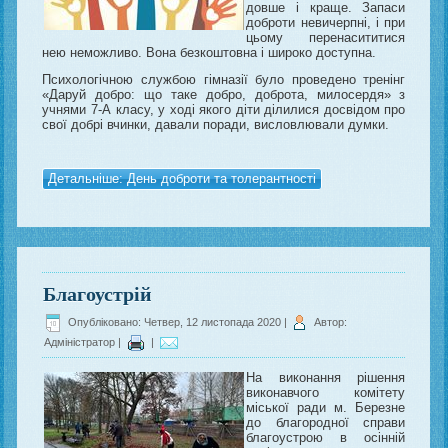
довше і краще. Запаси
доброти невичерпні, і при
цьому перенасититися
нею неможливо. Вона безкоштовна і широко доступна.
Психологічною службою гімназії було проведено тренінг
«Даруй добро: що таке добро, доброта, милосердя» з
учнями 7-А класу, у ході якого діти ділилися досвідом про
свої добрі вчинки, давали поради, висловлювали думки.
Детальніше: День доброти та толерантності
Благоустрій
Опубліковано: Четвер, 12 листопада 2020
|
Автор:
Адміністратор
|
|
На виконання рішення
виконавчого комітету
міської ради м. Березне
до благородної справи
благоустрою в осінній