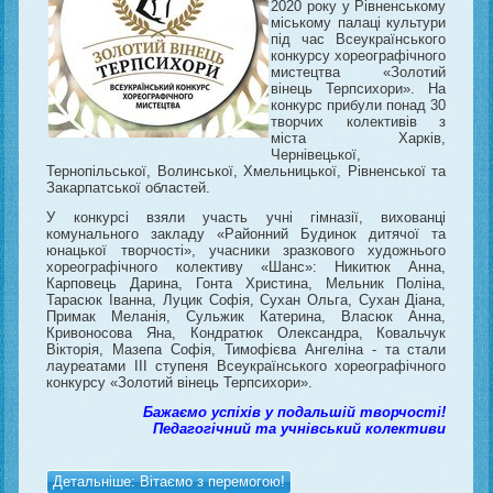
2020 року у Рівненському
міському палаці культури
під час Всеукраїнського
конкурсу хореографічного
мистецтва «Золотий
вінець Терпсихори». На
конкурс прибули понад 30
творчих колективів з
міста Харків,
Чернівецької,
Тернопільської, Волинської, Хмельницької, Рівненської та
Закарпатської областей.
У конкурсі взяли участь учні гімназії, вихованці
комунального закладу «Районний Будинок дитячої та
юнацької творчості», учасники зразкового художнього
хореографічного колективу «Шанс»: Никитюк Анна,
Карповець Дарина, Гонта Христина, Мельник Поліна,
Тарасюк Іванна, Луцик Софія, Сухан Ольга, Сухан Діана,
Примак Меланія, Сульжик Катерина, Власюк Анна,
Кривоносова Яна, Кондратюк Олександра, Ковальчук
Вікторія, Мазепа Софія, Тимофієва Ангеліна - та стали
лауреатами ІІІ ступеня Всеукраїнського хореографічного
конкурсу «Золотий вінець Терпсихори».
Бажаємо успіхів у подальшій творчості!
Педагогічний та учнівський колективи
Детальніше: Вітаємо з перемогою!