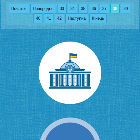
Початок
Попередня
33
34
35
36
37
38
39
40
41
42
Наступна
Кінець