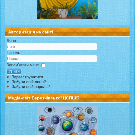
Авторизація на сайті
Логін
Пароль
Запам'ятати мене
Увійти
Зареєструватися
Забули свій логін?
Забули свій пароль?
Медіа-світ Березнівської ЦСПШБ