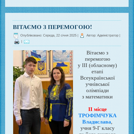
ВІТАЄМО З ПЕРЕМОГОЮ!
Опубліковано: Середа, 22 січня 2025
|
Автор: Адміністратор
|
|
Вітаємо з
перемогою
у III (обласному)
етапі
Всеукраїнської
учнівської
олімпіади
з математики
II місце
ТРОФІМЧУКА
Владислава
,
учня 9-Г класу