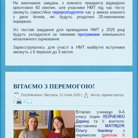
На виконання завдань з кожного предмета відведено
орієнтовно 60 хвилин, але учасники НМТ під час тесту
зможуть самостійно
перерозподіляти
час у межах кожного
з двох блоків, які будуть розділені 20-хвилинною
перервою.
Усі тестові завдання для проведення НМТ у 2025 році
будуть укладатися за чинними
програмами
зовнішнього
незалежного оцінювання.
Зареєструватись для участі в НМТ майбутні вступники
зможуть з 6 березня до 3 квітня.
ВІТАЄМО З ПЕРЕМОГОЮ!
Опубліковано: Вівторок, 21 січня 2025
|
Автор: Адміністратор
|
|
Вітаємо ученицю 9-А
класу ліцею
ЛЕЙЧЕНКО
Дарину
та її вчителя-
наставника
МАТЯШУК
Ольгу Іванівну
з
перемогою (
диплом ІІ