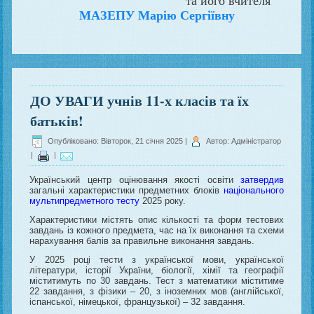
та його вчителя
МАЗЕПУ Марію Сергіївну
ДО УВАГИ учнів 11-х класів та їх
батьків!
Опубліковано: Вівторок, 21 січня 2025
|
Автор: Адміністратор
|
|
Український центр оцінювання якості освіти
затвердив
загальні характеристики предметних блоків
національного
мультипредметного тесту
2025 року.
Характеристики містять опис кількості та форм тестових
завдань із кожного предмета, час на їх виконання та схеми
нарахування балів за правильне виконання завдань.
У 2025 році тести з української мови, української
літератури, історії України, біології, хімії та географії
міститимуть по 30 завдань. Тест з математики міститиме
22 завдання, з фізики – 20, з іноземних мов (англійської,
іспанської, німецької, французької) – 32 завдання.