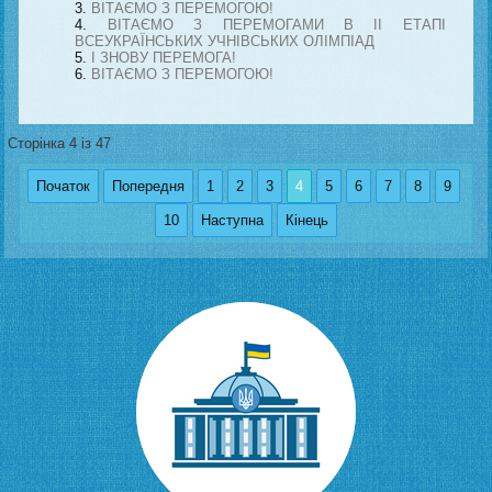
ВІТАЄМО З ПЕРЕМОГОЮ!
ВІТАЄМО З ПЕРЕМОГАМИ В II ЕТАПІ
ВСЕУКРАЇНСЬКИХ УЧНІВСЬКИХ ОЛІМПІАД
І ЗНОВУ ПЕРЕМОГА!
ВІТАЄМО З ПЕРЕМОГОЮ!
Сторінка 4 із 47
Початок
Попередня
1
2
3
4
5
6
7
8
9
10
Наступна
Кінець