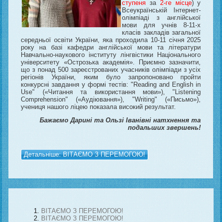
ступеня
за
2-ге місце
) у
Всеукраїнській Інтернет-
олімпіаді з англійської
мови для учнів 8-11-х
класів закладів загальної
середньої освіти України, яка проходила 10-11 січня 2025
року на базі кафедри англійської мови та літератури
Навчально-наукового інституту лінгвістики Національного
університету «Острозька академія». Приємно зазначити,
що з понад 500 зареєстрованих учасників олімпіади з усіх
регіонів України, яким було запропоновано пройти
конкурсні завдання у формі тестів: "Reading and English in
Use" («Читання та використання мови»), "Listening
Comprehension" («Аудіювання»), "Writing" («Письмо»),
учениця нашого ліцею показала високий результат.
Бажаємо Дарині та Ользі Іванівні натхнення та
подальших звершень!
Детальніше: ВІТАЄМО З ПЕРЕМОГОЮ!
ВІТАЄМО З ПЕРЕМОГОЮ!
ВІТАЄМО З ПЕРЕМОГОЮ!