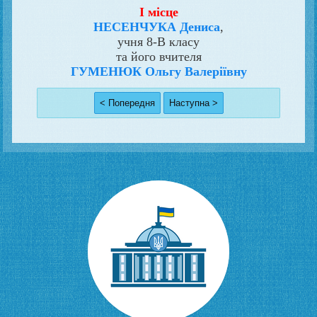
І місце
НЕСЕНЧУКА Дениса
,
учня 8-В класу
та його вчителя
ГУМЕНЮК Ольгу Валеріївну
< Попередня
Наступна >