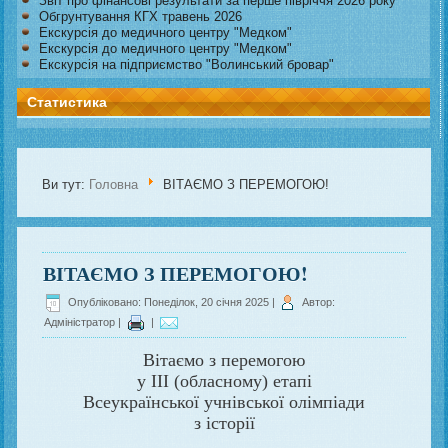
Звіт про фінансові результати за перше півріччя 2026 року
Обгрунтування КГХ травень 2026
Екскурсія до медичного центру "Медком"
Екскурсія до медичного центру "Медком"
Екскурсія на підприємство "Волинський бровар"
Статистика
Ви тут:
Головна
ВІТАЄМО З ПЕРЕМОГОЮ!
ВІТАЄМО З ПЕРЕМОГОЮ!
Опубліковано: Понеділок, 20 січня 2025
|
Автор:
Адміністратор
|
|
Вітаємо з перемогою
у III (обласному) етапі
Всеукраїнської учнівської олімпіади
з історії