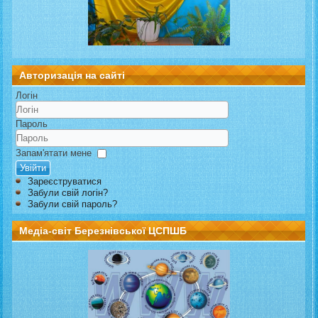
Авторизація на сайті
Логін
Пароль
Запам'ятати мене
Увійти
Зареєструватися
Забули свій логін?
Забули свій пароль?
Медіа-світ Березнівської ЦСПШБ