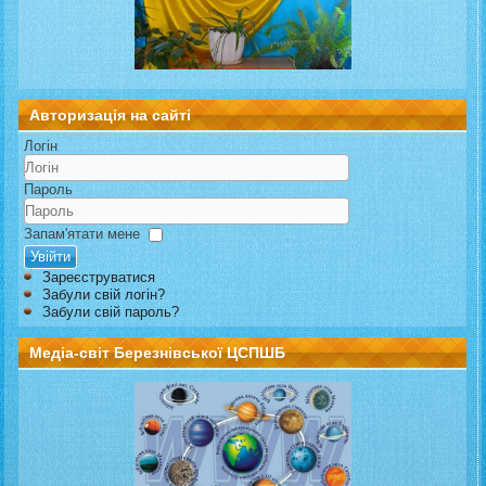
Авторизація на сайті
Логін
Пароль
Запам'ятати мене
Увійти
Зареєструватися
Забули свій логін?
Забули свій пароль?
Медіа-світ Березнівської ЦСПШБ