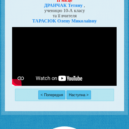
II місце
ДРАНЧАК Тетяну
,
ученицю 10-А класу
та її вчителя
ТАРАСЮК Олену Миколаївну
< Попередня
Наступна >