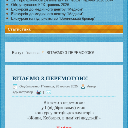
Звіт про фінансові результати за перше півріччя 2026 року
Обгрунтування КГХ травень 2026
Екскурсія до медичного центру "Медком"
Екскурсія до медичного центру "Медком"
Екскурсія на підприємство "Волинський бровар"
Статистика
Ви тут:
Головна
ВІТАЄМО З ПЕРЕМОГОЮ!
ВІТАЄМО З ПЕРЕМОГОЮ!
Опубліковано: П'ятниця, 28 лютого 2025
|
Автор:
Адміністратор
|
|
Вітаємо з перемогою
у I (відбірковому) етапі
конкурсу читців-декламаторів
«Живи, Кобзарю, в пам’яті людській»