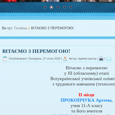
Ви тут:
Головна
ВІТАЄМО З ПЕРЕМОГОЮ!
ВІТАЄМО З ПЕРЕМОГОЮ!
Опубліковано: Понеділок, 27 січня 2025
|
Автор: Адміністратор
|
|
Вітаємо з перемогою
у III (обласному) етапі
Всеукраїнської учнівської олімп
з трудового навчання (технолог
II місце
ПРОКОПЧУКА Артема
,
учня 11-А класу
та його вчителя