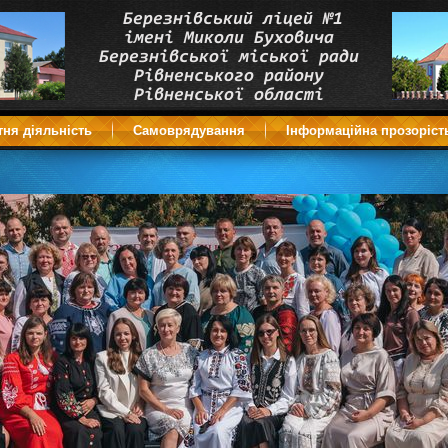
тня діяльність
Самоврядування
Інформаційна прозоріст