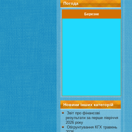
Погода
Березне
Новини інших категорій
Звіт про фінансові
результати за перше півріччя
2026 року
Обгрунтування КГХ травень
2026