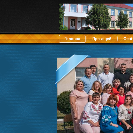
Головна
Про ліцей
Осві