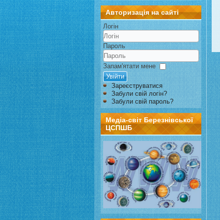
Авторизація на сайті
Логін
Пароль
Запам'ятати мене
Увійти
Зареєструватися
Забули свій логін?
Забули свій пароль?
Медіа-світ Березнівської
ЦСПШБ