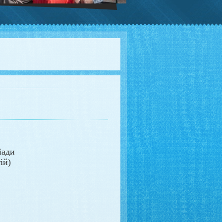
іади
ій)