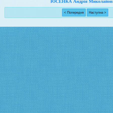
ЮСЕНКА Андрія Миколайов
< Попередня
Наступна >