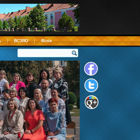
ь
ВСЗЯО
Філія