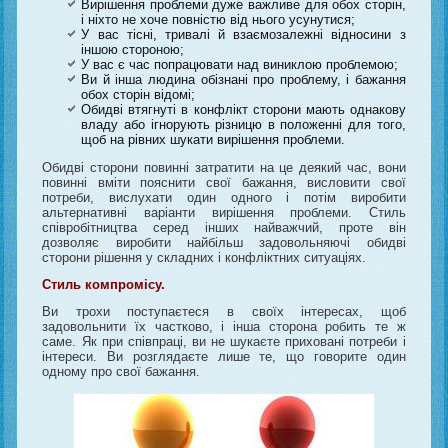
Вирішення проблеми дуже важливе для обох сторін,
і ніхто не хоче повністю від нього усунутися;
У вас тісні, тривалі й взаємозалежні відносини з
іншою стороною;
У вас є час попрацювати над виниклою проблемою;
Ви й інша людина обізнані про проблему, і бажання
обох сторін відомі;
Обидві втягнуті в конфлікт сторони мають однакову
владу або ігнорують різницю в положенні для того,
щоб на рівних шукати вирішення проблеми.
Обидві сторони повинні затратити на це деякий час, вони
повинні вміти пояснити свої бажання, висловити свої
потреби, вислухати один одного і потім виробити
альтернативні варіанти вирішення проблеми. Стиль
співробітництва серед інших найважчий, проте він
дозволяє виробити найбільш задовольняючі обидві
сторони рішення у складних і конфліктних ситуаціях.
Стиль компромісу.
Ви трохи поступаєтеся в своїх інтересах, щоб
задовольнити їх частково, і інша сторона робить те ж
саме. Як при співпраці, ви не шукаєте приховані потреби і
інтереси. Ви розглядаєте лише те, що говорите один
одному про свої бажання.