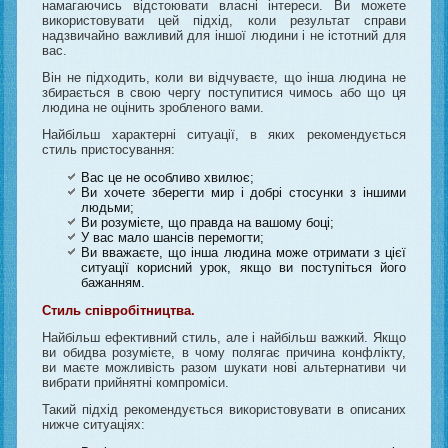
намагаючись відстоювати власні інтереси. Ви можете
використовувати цей підхід, коли результат справи
надзвичайно важливий для іншої людини і не істотний для
вас.
Він не підходить, коли ви відчуваєте, що інша людина не
збирається в свою чергу поступитися чимось або що ця
людина не оцінить зробленого вами.
Найбільш характерні ситуації, в яких рекомендується
стиль пристосування:
Вас це не особливо хвилює;
Ви хочете зберегти мир і добрі стосунки з іншими
людьми;
Ви розумієте, що правда на вашому боці;
У вас мало шансів перемогти;
Ви вважаєте, що інша людина може отримати з цієї
ситуації корисний урок, якщо ви поступіться його
бажанням.
Стиль співробітництва.
Найбільш ефективний стиль, але і найбільш важкий. Якщо
ви обидва розумієте, в чому полягає причина конфлікту,
ви маєте можливість разом шукати нові альтернативи чи
вибрати прийнятні компроміси.
Такий підхід рекомендується використовувати в описаних
нижче ситуаціях: