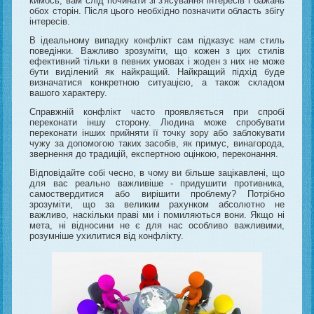
кимось, вам слід починати зі з'ясування інтересів і бажань
обох сторін. Після цього необхідно позначити область збігу
інтересів.
В ідеальному випадку конфлікт сам підказує нам стиль
поведінки. Важливо зрозуміти, що кожен з цих стилів
ефективний тільки в певних умовах і жоден з них не може
бути виділений як найкращий. Найкращий підхід буде
визначатися конкретною ситуацією, а також складом
вашого характеру.
Справжній конфлікт часто проявляється при спробі
переконати іншу сторону. Людина може спробувати
переконати інших прийняти її точку зору або заблокувати
чужу за допомогою таких засобів, як примус, винагорода,
звернення до традицій, експертною оцінкою, переконання.
Відповідайте собі чесно, в чому ви більше зацікавлені, що
для вас реально важливіше - придушити противника,
самоствердитися або вирішити проблему? Потрібно
зрозуміти, що за великим рахунком абсолютно не
важливо, наскільки праві ми і помиляються вони. Якщо ні
мета, ні відносини не є для нас особливо важливими,
розумніше ухилитися від конфлікту.