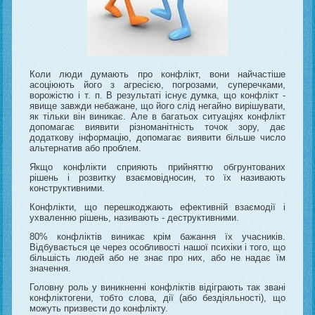
Коли люди думають про конфлікт, вони найчастіше
асоціюють його з агресією, погрозами, суперечками,
ворожістю і т. п. В результаті існує думка, що конфлікт -
явище завжди небажане, що його слід негайно вирішувати,
як тільки він виникає. Але в багатьох ситуаціях конфлікт
допомагає виявити різноманітність точок зору, дає
додаткову інформацію, допомагає виявити більше число
альтернатив або проблем.
Якщо конфлікти сприяють прийняттю обгрунтованих
рішень і розвитку взаємовідносин, то їх називають
конструктивними.
Конфлікти, що перешкоджають ефективній взаємодії і
ухваленню рішень, називають - деструктивними.
80% конфліктів виникає крім бажання їх учасників.
Відбувається це через особливості нашої психіки і того, що
більшість людей або не знає про них, або не надає їм
значення.
Головну роль у виникненні конфліктів відіграють так звані
конфліктогени, тобто слова, дії (або бездіяльності), що
можуть призвести до конфлікту.