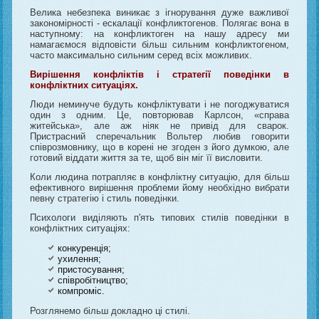
Велика небезпека виникає з ігнорування дуже важливої
закономірності - ескалації конфликтогенов. Полягає вона в
наступному: на конфликтоген на нашу адресу ми
намагаємося відповісти більш сильним конфликтогеном,
часто максимально сильним серед всіх можливих.
Вирішення конфліктів і стратегії поведінки в
конфліктних ситуаціях.
Люди неминуче будуть конфліктувати і не погоджуватися
один з одним. Це, повторював Карлсон, «справа
житейська», але аж ніяк не привід для сварок.
Пристрасний сперечальник Вольтер любив говорити
співрозмовнику, що в корені не згоден з його думкою, але
готовий віддати життя за те, щоб він міг її висловити.
Коли людина потрапляє в конфліктну ситуацію, для більш
ефективного вирішення проблеми йому необхідно вибрати
певну стратегію і стиль поведінки.
Психологи виділяють п'ять типових стилів поведінки в
конфліктних ситуаціях:
конкуренція;
ухилення;
пристосування;
співробітництво;
компроміс.
Розглянемо більш докладно ці стилі.