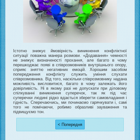
Істотно знижує ймовірність виникнення конфліктної
ситуації поважна манера розмови. «Додавання» чемності
не знижує визначеності прохання, але багато в чому
перешкоджає появі в співрозмовників внутрішнього опору,
сприяє зняттю негативних емоцій. Хорошим засобом
попередження конфлікту служить уміння слухати
співрозмовника. Від того, наскільки співрозмовнику надана
можливість висловитися, багато в чому залежать його
довірливість. Ні в якому разі не допускати при діловому
спілкуванні виникнення суперечок, так як під час
суперечки людині рідко вдається зберегти самовладання і
гідність. Сперечаючись, ми починаємо гарячкувати і, самі
того не помічаючи, робимо образливі зауваження та
підвищуємо тон.
< Попередня