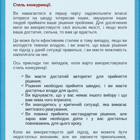
Стиль конкуренції.
Ви намагаєтеся в першу чергу задовольнити власні
інтереси на шкоду інтересам інших, змушуючи інших
людей приймати ваше рішення проблеми. Для досягнення
мети ви використовуєте свої вольові якості, і якщо воля
ваша достатня, сильна, то вам це вдається.
Це може бути ефективним стилем в тому випадку, якщо ви
володієте певною владою, і ви знаєте, що ваше рішення
чи підхід у даній ситуації правильні, і ви маєте можливість
наполягати на них.
Ось приклади тих випадків, коли варто використовувати
стиль конкуренції:
Ви маєте достатній авторитет для прийняття
рішення;
Рішення необхідно прийняти швидко, і ви маєте
достатньо влади для цього;
Ви відчуваєте, що у вас немає іншого вибору і що
вам нема чого втрачати;
Ви знаходитесь у критичній ситуації, яка вимагає
миттєвого реагування;
Ви повинні прийняти нестандартне рішення, але
зараз вам необхідно діяти і у вас достатньо
повноважень для цього кроку.
Коли ви використовуєте цей підхід, ви можете бути
недостатньо визнаним, але ви завоюєте прихильників,