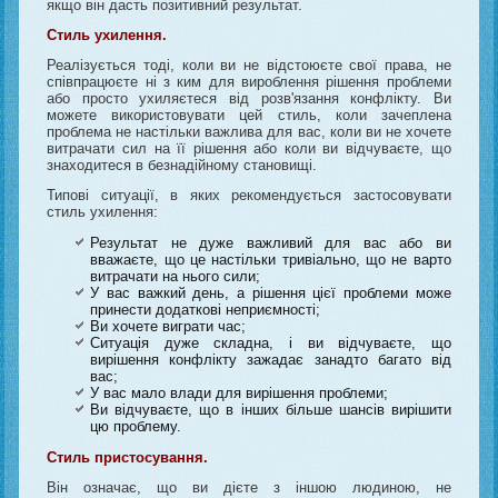
якщо він дасть позитивний результат.
Стиль ухилення.
Реалізується тоді, коли ви не відстоюєте свої права, не
співпрацюєте ні з ким для вироблення рішення проблеми
або просто ухиляєтеся від розв'язання конфлікту. Ви
можете використовувати цей стиль, коли зачеплена
проблема не настільки важлива для вас, коли ви не хочете
витрачати сил на її рішення або коли ви відчуваєте, що
знаходитеся в безнадійному становищі.
Типові ситуації, в яких рекомендується застосовувати
стиль ухилення:
Результат не дуже важливий для вас або ви
вважаєте, що це настільки тривіально, що не варто
витрачати на нього сили;
У вас важкий день, а рішення цієї проблеми може
принести додаткові неприємності;
Ви хочете виграти час;
Ситуація дуже складна, і ви відчуваєте, що
вирішення конфлікту зажадає занадто багато від
вас;
У вас мало влади для вирішення проблеми;
Ви відчуваєте, що в інших більше шансів вирішити
цю проблему.
Стиль пристосування.
Він означає, що ви дієте з іншою людиною, не