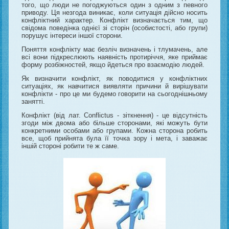
того, що люди не погоджуються один з одним з певного
приводу. Ця незгода виникає, коли ситуація дійсно носить
конфліктний характер. Конфлікт визначається тим, що
свідома поведінка однієї зі сторін (особистості, або групи)
порушує інтереси іншої сторони.
Поняття конфлікту має безліч визначень і тлумачень, але
всі вони підкреслюють наявність протиріччя, яке приймає
форму розбіжностей, якщо йдеться про взаємодію людей.
Як визначити конфлікт, як поводитися у конфліктних
ситуаціях, як навчитися виявляти причини й вирішувати
конфлікти - про це ми будемо говорити на сьогоднішньому
занятті.
Конфлікт (від лат. Conflictus - зіткнення) - це відсутність
згоди між двома або більше сторонами, які можуть бути
конкретними особами або групами. Кожна сторона робить
все, щоб прийнята була її точка зору і мета, і заважає
іншій стороні робити те ж саме.