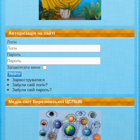
Авторизація на сайті
Логін
Пароль
Запам'ятати мене
Увійти
Зареєструватися
Забули свій логін?
Забули свій пароль?
Медіа-світ Березнівської ЦСПШБ