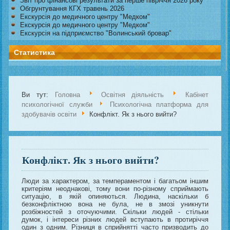
Звіт про фінансові результати за перше півріччя 2026 року
Обгрунтування КГХ травень 2026
Екскурсія до медичного центру "Медком"
Екскурсія до медичного центру "Медком"
Екскурсія на підприємство "Волинський бровар"
Статистика
Ви тут:
Головна
Освітня діяльність
Кабінет
психологічної служби
Психологічна платформа для
здобувачів освіти
Конфлікт. Як з нього вийти?
Конфлікт. Як з нього вийти?
Люди за характером, за темпераментом і багатьом іншим
критеріям неоднакові, тому вони по-різному сприймають
ситуацію, в якій опиняються. Людина, наскільки б
безконфліктною вона не була, не в змозі уникнути
розбіжностей з оточуючими. Скільки людей - стільки
думок, і інтереси різних людей вступають в протиріччя
один з одним. Різниця в сприйнятті часто призводить до