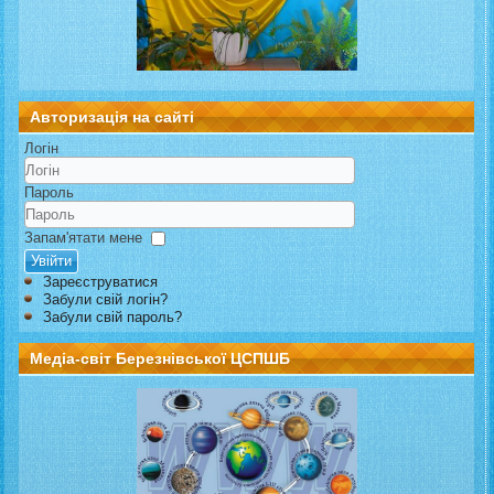
Авторизація на сайті
Логін
Пароль
Запам'ятати мене
Увійти
Зареєструватися
Забули свій логін?
Забули свій пароль?
Медіа-світ Березнівської ЦСПШБ