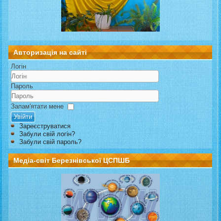
Авторизація на сайті
Логін
Пароль
Запам'ятати мене
Увійти
Зареєструватися
Забули свій логін?
Забули свій пароль?
Медіа-світ Березнівської ЦСПШБ