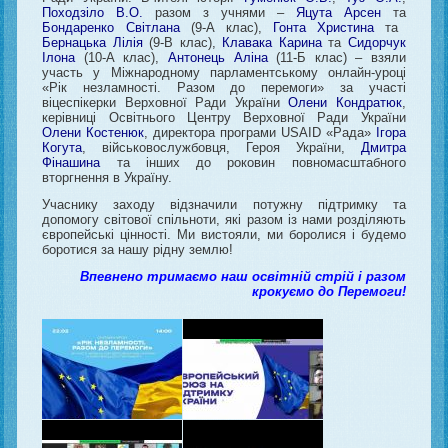
Походзіло В.О.
разом з учнями –
Яцута Арсен
та
Бондаренко Світлана
(9-А клас),
Гонта Христина
та
Бернацька Лілія
(9-В клас),
Клавака Карина
та
Сидорчук
Ілона
(10-А клас),
Антонець Аліна
(11-Б клас) – взяли
участь у Міжнародному парламентському онлайн-уроці
«Рік незламності. Разом до перемоги» за участі
віцеспікерки Верховної Ради України
Олени Кондратюк
,
керівниці Освітнього Центру Верховної Ради України
Олени Костенюк
, директора програми USAID «Рада»
Ігора
Когута
, військовослужбовця, Героя України,
Дмитра
Фінашина
та інших до роковин повномасштабного
вторгнення в Україну.
Учаснику заходу відзначили потужну підтримку та
допомогу світової спільноти, які разом із нами розділяють
європейські цінності. Ми вистояли, ми боролися і будемо
боротися за нашу рідну землю!
Впевнено тримаємо наш освітній стрій і разом
крокуємо до Перемоги!