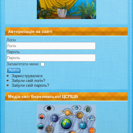
Авторизація на сайті
Логін
Пароль
Запам'ятати мене
Увійти
Зареєструватися
Забули свій логін?
Забули свій пароль?
Медіа-світ Березнівської ЦСПШБ