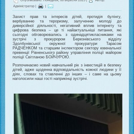
Адміністратор
|
|
Захист прав та інтересів дітей, протидія булінгу,
вербуванню та тероризму, залученню молоді до
диверсійної діяльності, негативний вплив інтернету та
цифрова безпека – це ті найактуальніші питання, які
сьогодні обговорювались з одинадцятикласниками на
зустрічі з прокурором Березнівського відділу
Здолбунівської окружної прокуратури Тарасом
РАДЧЕНКОМ та старшим інспектором сектору ювенальної
превенції Рівненського району управління поліції майором
поліції Світланою БОЙЧУРОЮ.
Розпочинаємо новий навчальний рік з інвестицій в безпеку
дітей, адже щоденна відповідальність кожної людини у її
діях, словах та ставленні до інших – і саме на цьому
наголосили наші гості наприкінці зустрічі.