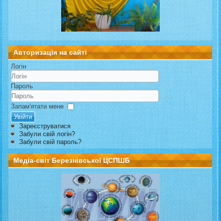
Авторизація на сайті
Логін
Пароль
Запам'ятати мене
Увійти
Зареєструватися
Забули свій логін?
Забули свій пароль?
Медіа-світ Березнівської ЦСПШБ