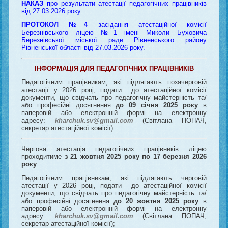
НАКАЗ
про результати атестації педагогічних працівників
від 27.03.2026 року
.
ПРОТОКОЛ №4
засідання атестаційної комісії
Березнівського ліцею №1 імені Миколи Буховича
Березнівської міської ради Рівненського району
Рівненської області від 27.03.2026 року
.
ІНФОРМАЦІЯ ДЛЯ ПЕДАГОГІЧНИХ ПРАЦІВНИКІВ
Педагогічним працівникам, які підлягають позачерговій
атестації у 2026 році, подати до атестаційної комісії
документи, що свідчать про педагогічну майстерність та/
або професійні досягнення
до 09 січня 2025 року
в
паперовій або електронній формі на електронну
адресу:
kharchuk.sv@gmail.com
(Світлана ПОПАЧ,
секретар атестаційної комісії).
Чергова атестація педагогічних працівників ліцею
проходитиме
з 21 жовтня 2025 року по 17 березня 2026
року
.
Педагогічним працівникам, які підлягають черговій
атестації у 2026 році, подати до атестаційної комісії
документи, що свідчать про педагогічну майстерність та/
або професійні досягнення
до 20 жовтня 2025 року
в
паперовій або електронній формі на електронну
адресу:
kharchuk.sv@gmail.com
(Світлана ПОПАЧ,
секретар атестаційної комісії);