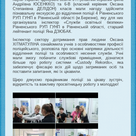
Андріївна ЮСЕНККО) та 6-В (класний керівник Оксана
Степанівна ДЕЛІДОН) класів мали нагоду здійснити
пізнавальну екскурсію до відділення поліції 4 Рівненського
РУП ГУНП в Рівненській області (м.Березне), яку для них
організувала інспектор «Служби освітньої безпеки»
Рівненського РУП ГУНП в Рівненській області, старший
лейтенант поліції Яна ДЗЮБАК.
Інспектор сектору дотримання прав людини Оксана
ХІТМАТУЛІНА ознайомила учнів з особливостями професії
поліцейського, розповіла про основні напрямки діяльності
відділення поліції та особливості несення служби. Учні
мали змогу побачити службові приміщення, дізнатися
більше про роботу системи «Custody Rekords», яка
забезпечує фіксацію всіх дій щодо затриманих осіб та
поставити запитання, які їх цікавили.
Щиро дякуємо працівникам поліції за цікаву зустріч,
відкритість та важливу просвітницьку роботу з молоддю!