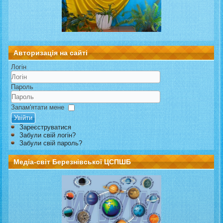
Авторизація на сайті
Логін
Пароль
Запам'ятати мене
Увійти
Зареєструватися
Забули свій логін?
Забули свій пароль?
Медіа-світ Березнівської ЦСПШБ