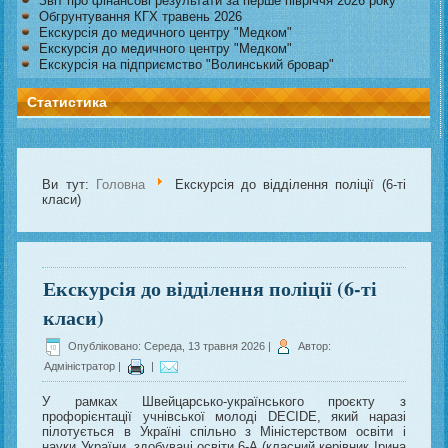
Звіт про фінансові результати за перше півріччя 2026 року
Обгрунтування КГХ травень 2026
Екскурсія до медичного центру "Медком"
Екскурсія до медичного центру "Медком"
Екскурсія на підприємство "Волинський бровар"
Статистика
Ви тут:
Головна
Екскурсія до відділення поліції (6-ті
класи)
Екскурсія до відділення поліції (6-ті
класи)
Опубліковано: Середа, 13 травня 2026
|
Автор:
Адміністратор
|
|
У рамках Швейцарсько-українського проєкту з
профорієнтації учнівської молоді DECIDE, який наразі
пілотується в Україні спільно з Міністерством освіти і
науки України, здобувачі освіти 6-А (класний керівник Ірина