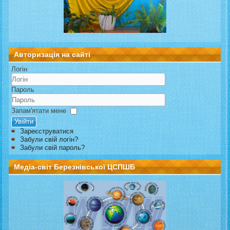
Авторизація на сайті
Логін
Пароль
Запам'ятати мене
Увійти
Зареєструватися
Забули свій логін?
Забули свій пароль?
Медіа-світ Березнівської ЦСПШБ