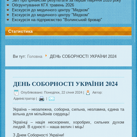
Звіт про фінансові результати за перше півріччя 2026 року
Обгрунтування КГХ травень 2026
Екскурсія до медичного центру "Медком"
Екскурсія до медичного центру "Медком"
Екскурсія на підприємство "Волинський бровар"
Статистика
Ви тут:
Головна
ДЕНЬ СОБОРНОСТІ УКРАЇНИ 2024
ДЕНЬ СОБОРНОСТІ УКРАЇНИ 2024
Опубліковано: Понеділок, 22 січня 2024
|
Автор:
Адміністратор
|
|
Україна – незалежна, соборна, сильна, незламна, єдина та
вільна для мільйонів сердець!
Українці – нація нескорених, хоробрих, сильних духом
людей. В єдності – наша велич і міць!
З Днем Соборності України!