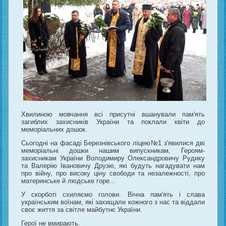
Хвилиною мовчання всі присутні вшанували пам'ять
загиблих захисників України та поклали квіти до
меморіальних дошок.
Сьогодні на фасаді Березнівського ліцею№1 з'явилися дві
меморіальні дошки нашим випускникам, Героям-
захисникам України Володимиру Олександровичу Рудику
та Валерію Івановичу Друзю, які будуть нагадувати нам
про війну, про високу ціну свободи та незалежності, про
материнське й людське горе...
У скорботі схиляємо голови. Вічна пам'ять і слава
українським воїнам, які захищали кожного з нас та віддали
своє життя за світле майбутнє України.
Герої не вмирають.