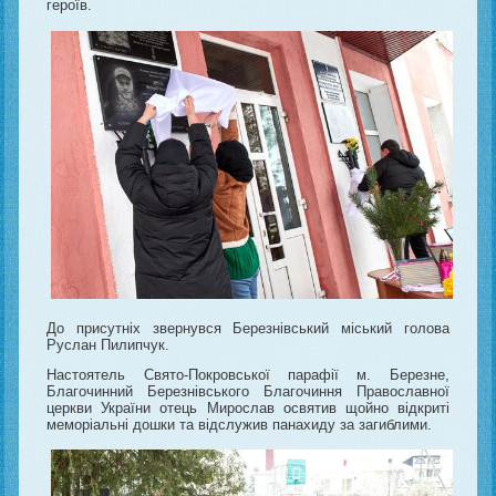
героїв.
До присутніх звернувся Березнівський міський голова
Руслан Пилипчук.
Настоятель Свято-Покровської парафії м. Березне,
Благочинний Березнівського Благочиння Православної
церкви України отець Мирослав освятив щойно відкриті
меморіальні дошки та відслужив панахиду за загиблими.