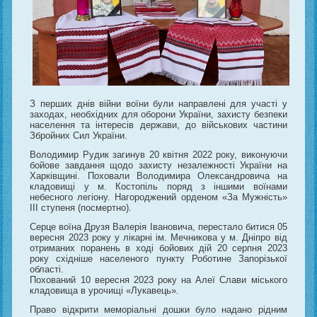
З перших днів війни воїни були направлені для участі у
заходах, необхідних для оборони України, захисту безпеки
населення та інтересів держави, до військових частини
Збройних Сил України.
Володимир Рудик загинув 20 квітня 2022 року, виконуючи
бойове завдання щодо захисту незалежності України на
Харківщині. Поховали Володимира Олександровича на
кладовищі у м. Костопіль поряд з іншими воїнами
небесного легіону. Нагороджений орденом «За Мужність»
ІІІ ступеня (посмертно).
Серце воїна Друзя Валерія Івановича, перестало битися 05
вересня 2023 року у лікарні ім. Мечникова у м. Дніпро від
отриманих поранень в ході бойових дій 20 серпня 2023
року східніше населеного пункту Роботине Запорізької
області.
Похований 10 вересня 2023 року на Алеї Слави міського
кладовища в урочищі «Лукавець».
Право відкрити меморіальні дошки було надано рідним