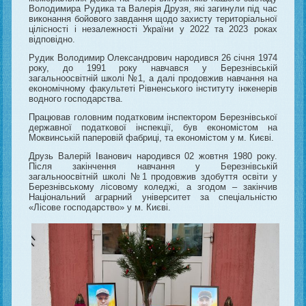
Володимира Рудика та Валерія Друзя, які загинули під час
виконання бойового завдання щодо захисту територіальної
цілісності і незалежності України у 2022 та 2023 роках
відповідно.
Рудик Володимир Олександрович народився 26 січня 1974
року, до 1991 року навчався у Березнівській
загальноосвітній школі №1, а далі продовжив навчання на
економічному факультеті Рівненського інституту інженерів
водного господарства.
Працював головним податковим інспектором Березнівської
державної податкової інспекції, був економістом на
Моквинській паперовій фабриці, та економістом у м. Києві.
Друзь Валерій Іванович народився 02 жовтня 1980 року.
Після закінчення навчання у Березнівській
загальноосвітній школі №1 продовжив здобуття освіти у
Березнівському лісовому коледжі, а згодом – закінчив
Національний аграрний університет за спеціальністю
«Лісове господарство» у м. Києві.