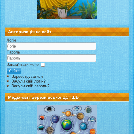
Авторизація на сайті
Логін
Пароль
Запам'ятати мене
Увійти
Зареєструватися
Забули свій логін?
Забули свій пароль?
Медіа-світ Березнівської ЦСПШБ