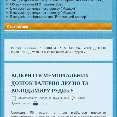
Звіт про фінансові результати за перше півріччя 2026 року
Обгрунтування КГХ травень 2026
Екскурсія до медичного центру "Медком"
Екскурсія до медичного центру "Медком"
Екскурсія на підприємство "Волинський бровар"
Статистика
Ви тут:
Головна
ВІДКРИТТЯ МЕМОРІАЛЬНИХ ДОШОК
ВАЛЕРІЮ ДРУЗЮ ТА ВОЛОДИМИРУ РУДИКУ
ВІДКРИТТЯ МЕМОРІАЛЬНИХ
ДОШОК ВАЛЕРІЮ ДРУЗЮ ТА
ВОЛОДИМИРУ РУДИКУ
Опубліковано: Середа, 06 грудня 2023
|
Автор:
Адміністратор
|
|
Сьогодні, 06 грудня, у ліцеї відбулося відкриття
меморіальних дошок на честь випускників нашого закладу