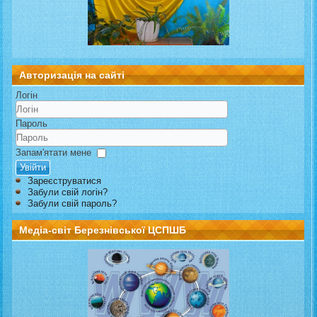
Авторизація на сайті
Логін
Пароль
Запам'ятати мене
Увійти
Зареєструватися
Забули свій логін?
Забули свій пароль?
Медіа-світ Березнівської ЦСПШБ