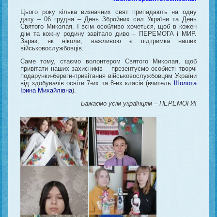
Цього року кілька визначних свят припадають на одну
дату – 06 грудня – День Збройних сил України та День
Святого Миколая. І всім особливо хочеться, щоб в кожен
дім та кожну родину завітало диво – ПЕРЕМОГА і МИР.
Зараз, як ніколи, важливою є підтримка наших
військовослужбовців.
Саме тому, стаємо волонтером Святого Миколая, щоб
привітати наших захисників – презентуємо особисті творчі
подарунки-береги-привітання військовослужбовцям України
від здобувачів освіти 7-их та 8-их класів (вчитель
Шолота
Ірина Михайлівна
).
Бажаємо усім українцям – ПЕРЕМОГИ!