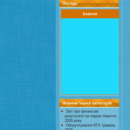
Погода
Березне
Новини інших категорій
Звіт про фінансові
результати за перше півріччя
2026 року
Обгрунтування КГХ травень
2026