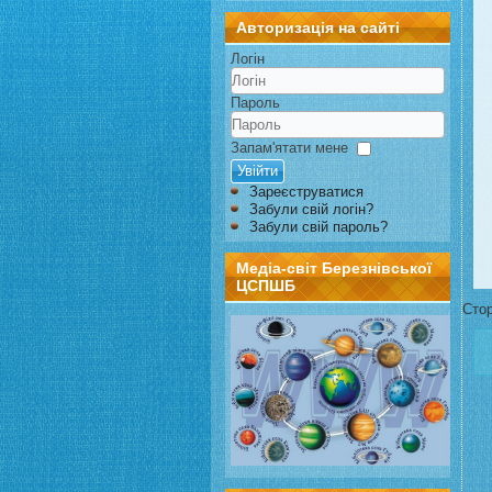
Авторизація на сайті
Логін
Пароль
Запам'ятати мене
Увійти
Зареєструватися
Забули свій логін?
Забули свій пароль?
Медіа-світ Березнівської
ЦСПШБ
Стор