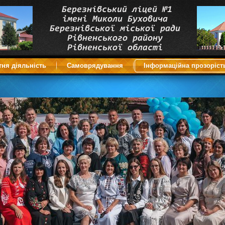
тня діяльність
Самоврядування
Інформаційна прозоріст