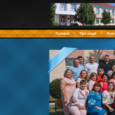
Головна
Про ліцей
Осві