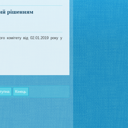
ний рішенням
го комітету від 02.01.2019 року у
тупна
Кінець