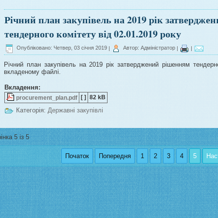
Річний план закупівель на 2019 рік затвердже
тендерного комітету від 02.01.2019 року
Опубліковано: Четвер, 03 січня 2019
|
Автор: Адміністратор
|
|
Річний план закупівель на 2019 рік затверджений рішенням тендерно
вкладеному файлі.
Вкладення:
[ ]
82 kB
procurement_plan.pdf
Категорія:
Державні закупівлі
інка 5 із 5
Початок
Попередня
1
2
3
4
5
Нас