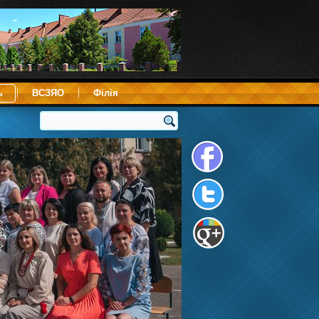
ь
ВСЗЯО
Філія